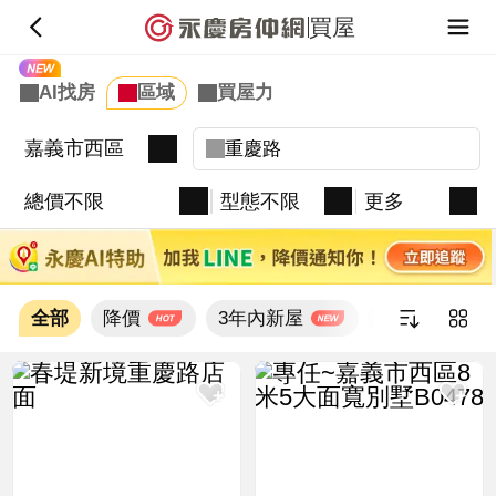
買屋
嘉義市西區
總價不限
型態不限
更多
全部
降價
3年內新屋
新上架
新