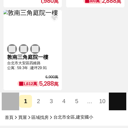
1,980
2,888
300萬
敦南三角庭院一樓
台北市大安區四維路
公寓
59.3年
建坪29.91
6,900萬
5,288
1,612萬
1
2
3
4
5
...
10
台北市全區,建安國小
首頁
買屋
區域找房