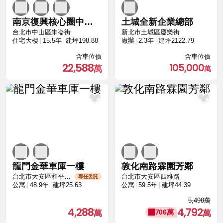
南京復興核心圈中空靜音樓板與SRC鋼骨高規格
土城全新企業總部
台北市中山區朱崙街
新北市土城區慶樂街
住宅大樓
15.5年
建坪198.88
廠辦
2.3年
建坪2122.79
含車位價
含車位價
22,588
105,000
龍門金華車庫一樓
敦化南路霖園芳鄰
台北市大安區和平東路二段
台北市大安區四維路
專任委託
公寓
48.9年
建坪25.63
公寓
59.5年
建坪44.39
5,498萬
4,288
4,792
706萬