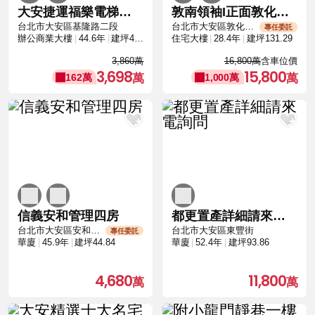
大安捷運福樂電梯住辦
敦南領袖I正面敦化南路林蔭大道I遠眺101美景
台北市大安區基隆路二段
台北市大安區敦化南路一段
專任委託
辦公商業大樓
44.6年
建坪45.51
住宅大樓
28.4年
建坪131.29
3,860萬
16,800萬
含車位價
3,698
15,800
162萬
1,000萬
信義安和管理四房
都更置產詳細請來電詢問
台北市大安區安和路二段
台北市大安區東豐街
專任委託
華廈
45.9年
建坪44.84
華廈
52.4年
建坪93.86
4,680
11,800