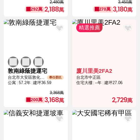
2,480萬
3,450萬
2,188
3,180
292萬
270萬
敦南綠蔭捷運宅
廈川里美2FA2
台北市大安區敦化南路二段
台北市中正區
專任委託
公寓
57.2年
建坪36.59
住宅大樓
--年
建坪27.06
3,368萬
3,168
2,729
200萬