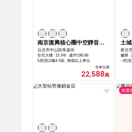
南京復興核心圈中空靜音樓板與SRC鋼骨高規格
土城
台北市中山區朱崙街
新北
住宅大樓
15.5年
建坪198.88
廠辦
5房(室)2廳4.5衛
兩個以上車位
--房(室
含車位價
22,588