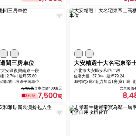
邊間三房車位
市大安區復興南路一段
台北市大安區安和路二段
樓
2.7年
建坪55.80
住宅大樓
37.0年
建坪79.24
)2廳2衛
坡道平面車位
3房(室)2廳2衛(含加蓋1房(室)--廳--衛
7,780萬
含車位價400萬元
含車位價4
7,500
8,4
280萬