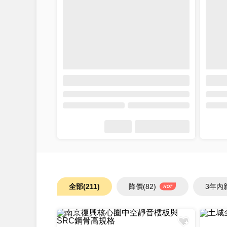
全部
(211)
降價
(82)
3年內