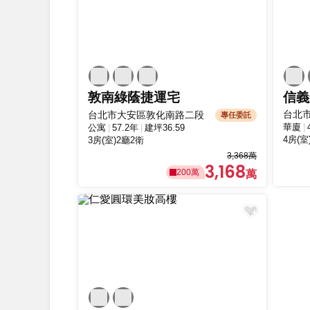
敦南綠蔭捷運宅
信義
台北
台北市大安區敦化南路二段
專任委託
華廈
公寓
57.2年
建坪36.59
4房(室
3房(室)2廳2衛
3,368萬
3,168
200萬