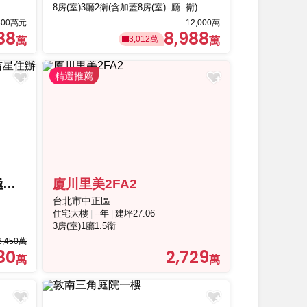
8房(室)3廳2衛(含加蓋8房(室)--廳--衛)
00萬元
12,000萬
88
8,988
3,012萬
仁愛圓環敦化南路管理極品吉星住辦
廈川里美2FA2
台北市中正區
住宅大樓
--年
建坪27.06
3房(室)1廳1.5衛
3,450萬
80
2,729