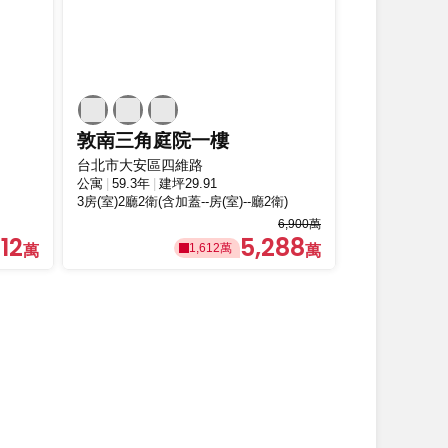
敦南三角庭院一樓
台北市大安區四維路
公寓
59.3年
建坪29.91
3房(室)2廳2衛(含加蓋--房(室)--廳2衛)
6,900萬
12
5,288
1,612萬