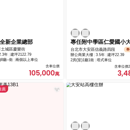
全新企業總部
市土城區慶樂街
台北市大安區信義路四段
專
2.3年
建坪2122.79
辦公商業大樓
3.5年
建坪22.39
)8廳--衛
兩個以上車位
2房(室)1廳1衛
塔式車位
含車位價
含車位價2
105,000
3,4