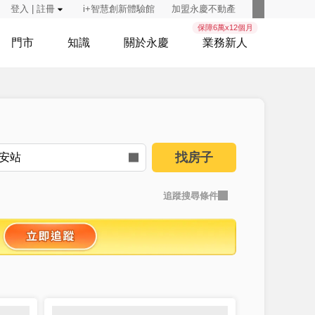
登入 | 註冊
i+智慧創新體驗館
加盟永慶不動產
保障6萬x12個月
門市
知識
關於永慶
業務新人
找房子
追蹤搜尋條件