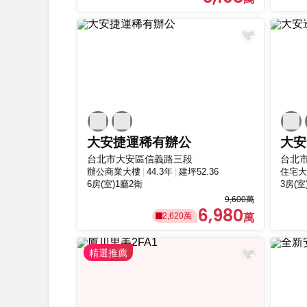
大安捷運稀有辦公
大安
台北市大安區信義路三段
台北
辦公商業大樓
44.3年
建坪52.36
住宅大
6房(室)1廳2衛
3房(室
9,600萬
6,980
2,620萬