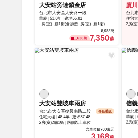
大安站旁連鎖金店
廈川
台北市大安區大安路一段
台北
華廈
53.8年
建坪56.81
住宅大
--房(室)--廳1衛(含加蓋--房(室)--廳1衛)
2房(室
8,988萬
7,350
1,638萬
大安站雙坡車兩房
台北
台北市大安區復興南路二段
專任委託
華廈
住宅大樓
48.4年
建坪37.48
2房(室
2房(室)2廳1衛
兩個以上車位
含車位價700萬元
3,168