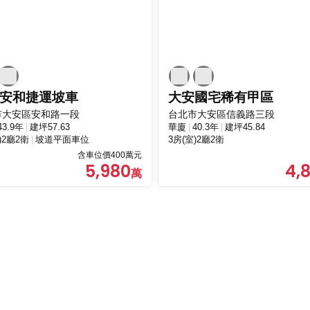
安和捷運坡車
大安國宅稀有甲區
市大安區安和路一段
台北市大安區信義路三段
43.9年
建坪57.63
華廈
40.3年
建坪45.84
)2廳2衛
坡道平面車位
3房(室)2廳2衛
含車位價400萬元
5,980
4,8