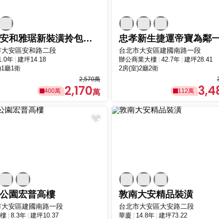
全新安和雅琚新裝潢拎包入住
市大安區安和路二段
台北市大安區建國南路一段
1.0年
建坪14.18
辦公商業大樓
42.7年
建坪28.41
)1廳1衛
2房(室)2廳2衛
2,570萬
2,170
3,4
400萬
112萬
公園宏普高樓
敦南大安精品裝潢
市大安區建國南路一段
台北市大安區大安路二段
樓
8.3年
建坪10.37
華廈
14.8年
建坪73.22