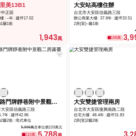
里美13B1
大安站高樓住辦
市中正區
台北市大安區信義路三段
樓
--年
建坪17.02
辦公商業大樓
37.8年
建坪33.51
)1廳1衛
2房(室)--廳1衛
1,943
3,9
189萬
信義路門牌靜巷附中景觀二房露臺
大安雙捷管理兩房
市大安區信義路三段
台北市大安區復興南路二段
5.7年
建坪42.86
住宅大樓
48.4年
建坪31.83
)2廳2衛
塔式車位
2房(室)2廳2衛
5,998萬
含車位價220萬元
5,788
3,2
210萬