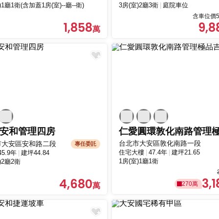
)1廳1衛(含加蓋1房(室)--廳--衛)
3房(室)2廳3衛
庭院車位
含車位價5
1,858
9,8
安和管理四房
台北市大安區敦化南路一段
市大安區安和路二段
專任委託
住宅大樓
47.4年
建坪21.65
45.9年
建坪44.84
1房(室)1廳1衛
)2廳2衛
3,1
4,680
270萬