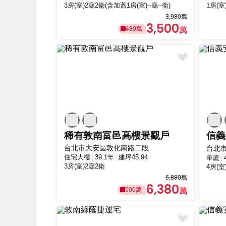
3房(室)2廳2衛(含加蓋1房(室)--廳--衛)
1房(室
3,980萬
3,500
480萬
稀有敦南富邑高樓景觀戶
信義
台北市大安區敦化南路二段
台北
住宅大樓
39.1年
建坪45.94
華廈
3房(室)2廳2衛
4房(室
6,880萬
6,380
500萬