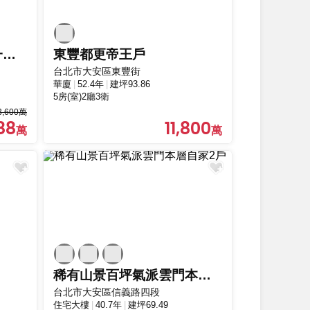
忠孝新生捷運帝寶為鄰一層兩戶可住可辦自用收租皆宜
東豐都更帝王戶
台北市大安區東豐街
華廈
52.4年
建坪93.86
5房(室)2廳3衛
3,600萬
88
11,800
稀有山景百坪氣派雲門本層自家2戶
台北市大安區信義路四段
住宅大樓
40.7年
建坪69.49