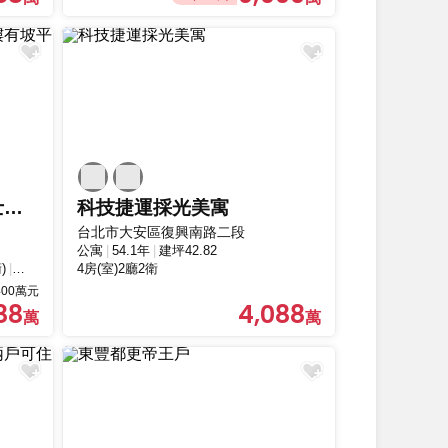
大安精選十大名宅東帝士高樓有坡平車位
科技捷運採光美寓
台北市大安區復興南路二段
公寓
54.1年
建坪42.82
)
坡道平面車位
4房(室)2廳2衛
00萬元
88
4,088