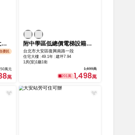
專任附中學區仁愛國小大安站捷運精品有管理
附中學區低總價電梯設籍套房大安站24小時管理
台北市大安區復興南路一段
任委託
住宅大樓
49.1年
建坪7.94
1房(室)1廳1衛
1,699萬
50萬元
1,498
88
201萬