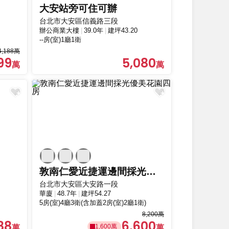
大安站旁可住可辦
台北市大安區信義路三段
辦公商業大樓
39.0年
建坪43.20
--房(室)1廳1衛
4,188萬
99
5,080
敦南仁愛近捷運邊間採光優美花園四房
台北市大安區大安路一段
華廈
48.7年
建坪54.27
5房(室)4廳3衛(含加蓋2房(室)2廳1衛)
8,200萬
88
6,600
1,600萬