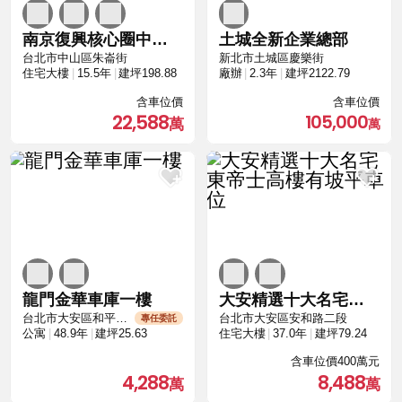
南京復興核心圈中空靜音樓板與SRC鋼骨高規格
土城全新企業總部
台北市中山區朱崙街
新北市土城區慶樂街
住宅大樓
15.5年
建坪198.88
廠辦
2.3年
建坪2122.79
含車位價
含車位價
22,588
105,000
龍門金華車庫一樓
大安精選十大名宅東帝士高樓有坡平車位
台北市大安區和平東路二段
台北市大安區安和路二段
專任委託
公寓
48.9年
建坪25.63
住宅大樓
37.0年
建坪79.24
含車位價400萬元
4,288
8,488