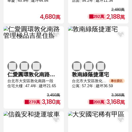
華廈
45.9年
建坪44.84
店面
54.2年
建坪11.34
2,480萬
4,680
2,188
292萬
仁愛圓環敦化南路管理極品吉星住辦
敦南綠蔭捷運宅
台北市大安區敦化南路一段
台北市大安區敦化南路二段
專任委託
住宅大樓
47.4年
建坪21.65
公寓
57.2年
建坪36.59
3,450萬
3,368萬
3,180
3,168
270萬
200萬