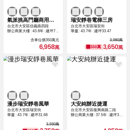
氣派挑高門廳商用法人可買附坡車
瑞安靜巷電梯三房
台北市大安區信義路四段
台北市大安區瑞安街
辦公商業大樓
43.8年
建坪71.92
華廈
43.7年
建坪33.47
含車位價350萬元
3,980萬
6,958
3,650
330萬
漫步瑞安靜巷風華
大安純辦近捷運
台北市大安區瑞安街
台北市大安區復興南路二段
華廈
43.7年
建坪31.68
辦公商業大樓
37.5年
建坪36.96
3,930萬