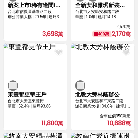
新案上市I稀有邊間I高樓景觀I近捷運站
全新安和雅琚新裝潢拎包入住
台北市信義區基隆路二段
台北市大安區安和路二段
辦公商業大樓
29.5年
建坪37.35
華廈
1.0年
建坪14.18
2,570萬
3,698
2,170
400萬
東豐都更帝王戶
北教大旁林蔭辦公
台北市大安區東豐街
台北市大安區和平東路二段
華廈
52.4年
建坪93.86
辦公商業大樓
34.6年
建坪108.66
含車位價350萬元
11,800
10,688