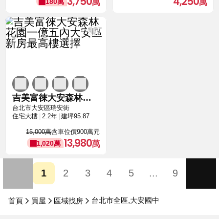
3,750
4,250
180萬
吉美富徠大安森林花園一億五內大安區新房最高樓選擇
台北市大安區瑞安街
住宅大樓
2.2年
建坪95.87
15,000萬
含車位價900萬元
13,980
1,020萬
1
2
3
4
5
...
9
台北市全區,大安國中
首頁
買屋
區域找房