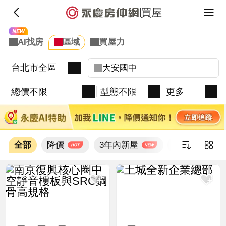
買屋
台北市全區
總價不限
型態不限
更多
全部
降價
3年內新屋
新上架
新