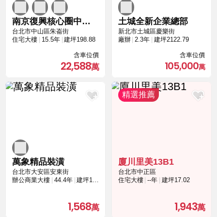
南京復興核心圈中空靜音樓板與SRC鋼骨高規格
土城全新企業總部
台北市中山區朱崙街
新北市土城區慶樂街
住宅大樓
15.5年
建坪198.88
廠辦
2.3年
建坪2122.79
含車位價
含車位價
22,588
105,000
萬象精品裝潢
廈川里美13B1
台北市大安區安東街
台北市中正區
辦公商業大樓
44.4年
建坪14.98
住宅大樓
--年
建坪17.02
1,568
1,943