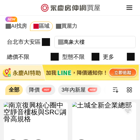
買屋
台北市大安區
總價不限
型態不限
更多
全部
降價
3年內新屋
新上架
新