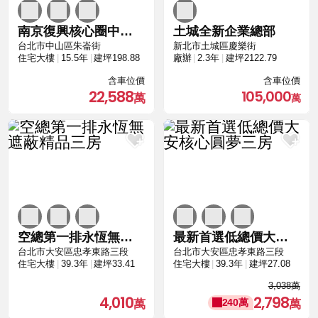
南京復興核心圈中空靜音樓板與SRC鋼骨高規格
土城全新企業總部
台北市中山區朱崙街
新北市土城區慶樂街
住宅大樓
15.5年
建坪198.88
廠辦
2.3年
建坪2122.79
含車位價
含車位價
22,588
105,000
空總第一排永恆無遮蔽精品三房
最新首選低總價大安核心圓夢三房
台北市大安區忠孝東路三段
台北市大安區忠孝東路三段
住宅大樓
39.3年
建坪33.41
住宅大樓
39.3年
建坪27.08
3,038萬
4,010
2,798
240萬