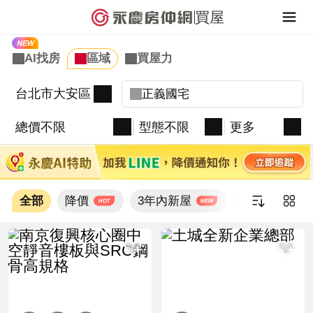
買屋
台北市大安區
總價不限
型態不限
更多
全部
降價
3年內新屋
新上架
新