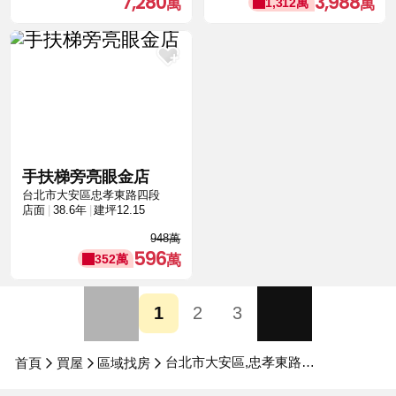
7,280
3,988
1,312萬
手扶梯旁亮眼金店
台北市大安區忠孝東路四段
店面
38.6年
建坪12.15
948萬
596
352萬
1
2
3
台北市大安區,忠孝東路四段
首頁
買屋
區域找房