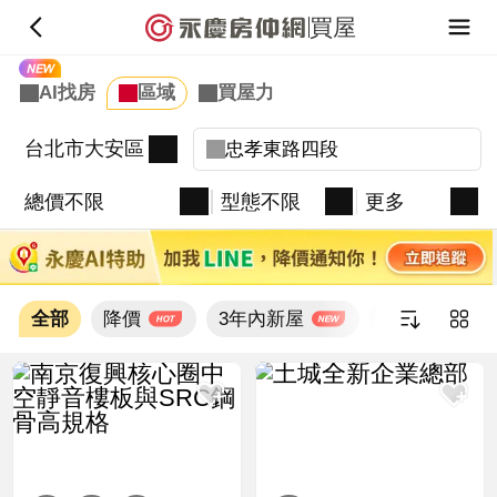
買屋
台北市大安區
總價不限
型態不限
更多
全部
降價
3年內新屋
新上架
新