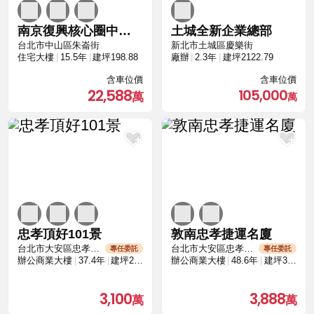
南京復興核心圈中空靜音樓板與SRC鋼骨高規格
土城全新企業總部
台北市中山區朱崙街
新北市土城區慶樂街
住宅大樓
15.5年
建坪198.88
廠辦
2.3年
建坪2122.79
含車位價
含車位價
22,588
105,000
忠孝頂好101景
敦南忠孝捷運名廈
台北市大安區忠孝東路四段
台北市大安區忠孝東路四段
專任委託
專任委託
辦公商業大樓
37.4年
建坪27.39
辦公商業大樓
48.6年
建坪37.51
3,100
3,888