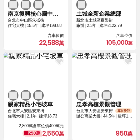
南京復興核心圈中空靜音樓板與SRC鋼骨高規格
土城全新企業總部
台北市中山區朱崙街
新北市土城區慶樂街
住宅大樓
15.5年
建坪198.88
廠辦
2.3年
建坪2122.79
含車位價
含車位價
22,588
105,000
親家精品小宅坡車
忠孝高樓景觀管理
台北市大安區安東街
台北市大安區安東街
專任委託
住宅大樓
2.1年
建坪18.73
辦公商業大樓
44.5年
建坪10.81
2,800萬
含車位價400萬元
2,550
950
250萬