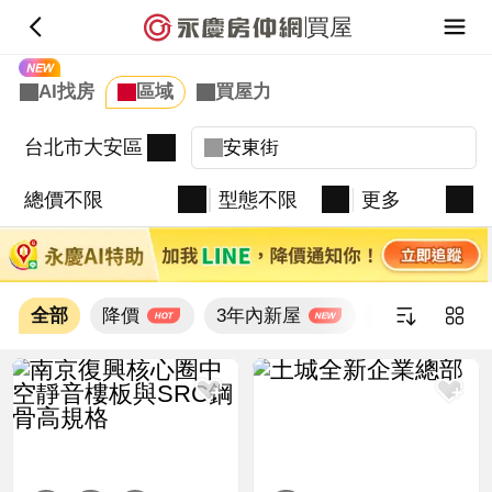
買屋
台北市大安區
總價不限
型態不限
更多
全部
降價
3年內新屋
新上架
新