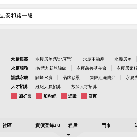
區,安和路一段
永慶集團
永慶房屋(雙北直營)
永慶不動產
永義房屋
永慶服務
i智慧創新體驗館
永慶慈善基金會
永慶居家
認識永慶
關於永慶
品牌願景
集團組織簡介
永慶房
人才招募
經紀人員招募
數位人才招募
加好友
加粉絲
追蹤
訂閱
社區
實價登錄3.0
租屋
門市
社區實價登錄
最新實價登錄
租房子
永慶集團門市