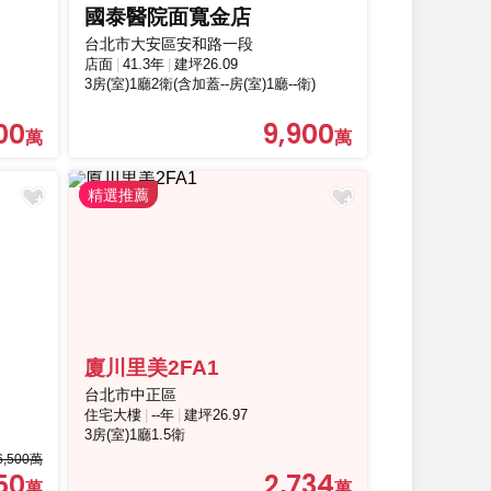
國泰醫院面寬金店
台北市大安區安和路一段
店面
41.3年
建坪26.09
3房(室)1廳2衛(含加蓋--房(室)1廳--衛)
00
9,900
廈川里美2FA1
台北市中正區
住宅大樓
--年
建坪26.97
3房(室)1廳1.5衛
6,500萬
50
2,734