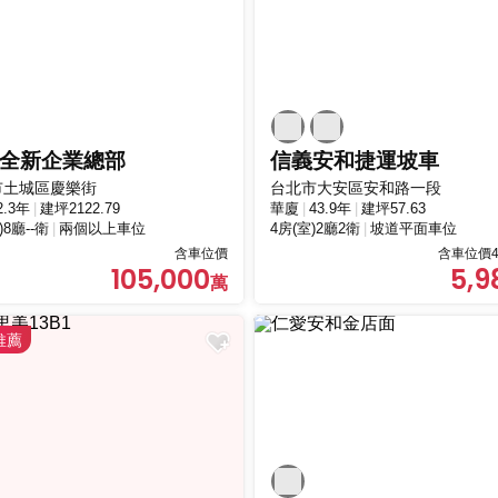
全新企業總部
信義安和捷運坡車
市土城區慶樂街
台北市大安區安和路一段
2.3年
建坪2122.79
華廈
43.9年
建坪57.63
)8廳--衛
兩個以上車位
4房(室)2廳2衛
坡道平面車位
含車位價
含車位價4
105,000
5,9