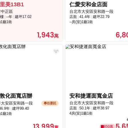
里美13B1
仁愛安和金店面
市中正區
台北市大安區安和路一段
樓
--年
建坪17.02
店面
41.4年
建坪22.79
)1廳1衛
--房(室)1廳1衛
1,943
6,8
敦化面寬店辦
安和捷運面寬金店
台北市大安區安和路一段
市大安區安和路一段
專任委託
店面
50.1年
建坪38.97
46.9年
建坪99.40
4房(室)1廳1衛
)1廳1衛
5,6
13,999
850萬