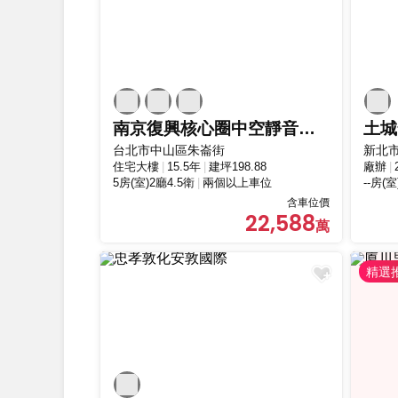
南京復興核心圈中空靜音樓板與SRC鋼骨高規格
土城
台北市中山區朱崙街
新北
住宅大樓
15.5年
建坪198.88
廠辦
5房(室)2廳4.5衛
兩個以上車位
--房(室
含車位價
22,588