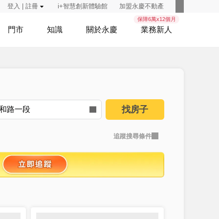
登入 | 註冊
i+智慧創新體驗館
加盟永慶不動產
保障6萬x12個月
門市
知識
關於永慶
業務新人
找房子
追蹤搜尋條件