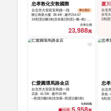
忠孝敦化安敦國際
廈川
台北
台北市大安區安和路一段
專任委託
住宅大
辦公商業大樓
38.4年
建坪214.67
2房(室
14房(室)2廳1衛(含加蓋2房(室)--廳--衛)
兩個以上車位
含車位價
23,988
仁愛圓環馬路金店
忠孝
台北市大安區安和路一段
台北
店面
41.5年
建坪18.89
其他
--房(室)3廳1衛(含加蓋--房(室)1廳1衛)
4房(室
6,800萬
5,958
842萬