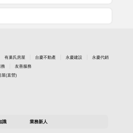
有巢氏房屋
台慶不動產
永慶建設
永慶代銷
服務
友善服務
屋(直營)
知識
業務新人
知識工具
經紀人員