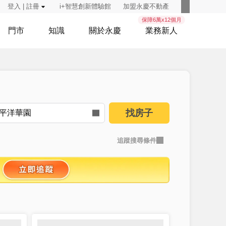
登入 | 註冊
i+智慧創新體驗館
加盟永慶不動產
保障6萬x12個月
門市
知識
關於永慶
業務新人
找房子
追蹤搜尋條件