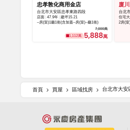
忠孝敦化商用金店
廈川
台北市大安區忠孝東路四段
台北
店面
47.9年
建坪15.21
住宅大
--房(室)1廳1衛(含加蓋--房(室)--廳1衛)
2房(室
7,000萬
5,888
1,112萬
台北市大安
首頁
買屋
區域找房