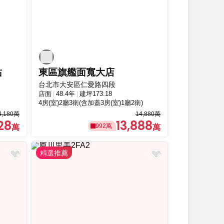
站
東區旗艦面寬大店
台北市大安區仁愛路四段
店面
48.4年
建坪173.18
4房(室)2廳3衛(含加蓋3房(室)1廳2衛)
4,180萬
14,880萬
28
13,888
992萬