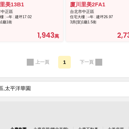
里美13B1
廈川里美2FA1
市中正區
台北市中正區
樓
--年
建坪17.02
住宅大樓
--年
建坪26.97
)1廳1衛
3房(室)1廳1.5衛
1,943
2,7
1
區,太平洋華園