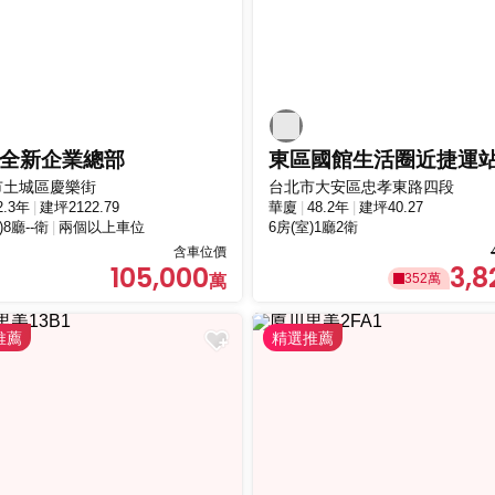
全新企業總部
東區國館生活圈近捷運
市土城區慶樂街
台北市大安區忠孝東路四段
2.3年
建坪2122.79
華廈
48.2年
建坪40.27
)8廳--衛
兩個以上車位
6房(室)1廳2衛
含車位價
105,000
3,8
352萬