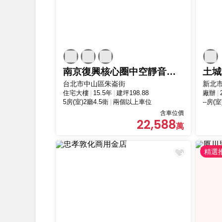
南京復興核心圈中空靜音樓板與SRC鋼骨高規格
土城
台北市中山區朱崙街
新北
住宅大樓
15.5年
建坪198.88
廠辦
5房(室)2廳4.5衛
兩個以上車位
--房(室
含車位價
22,588