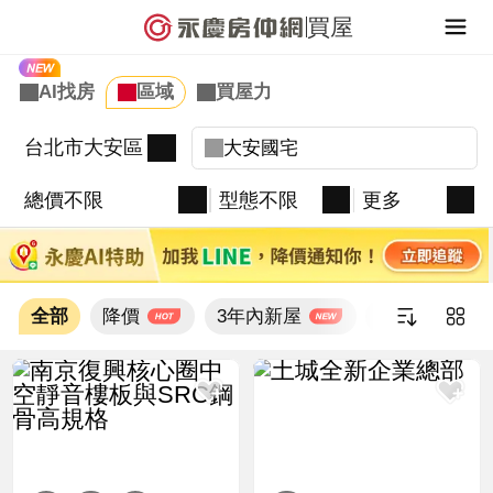
買屋
台北市大安區
總價不限
型態不限
更多
全部
降價
3年內新屋
新上架
新