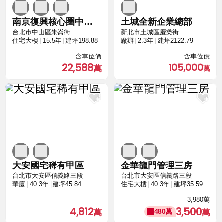
南京復興核心圈中空靜音樓板與SRC鋼骨高規格
土城全新企業總部
台北市中山區朱崙街
新北市土城區慶樂街
住宅大樓
15.5年
建坪198.88
廠辦
2.3年
建坪2122.79
含車位價
含車位價
22,588
105,000
大安國宅稀有甲區
金華龍門管理三房
台北市大安區信義路三段
台北市大安區信義路三段
華廈
40.3年
建坪45.84
住宅大樓
40.3年
建坪35.59
3,980萬
4,812
3,500
480萬