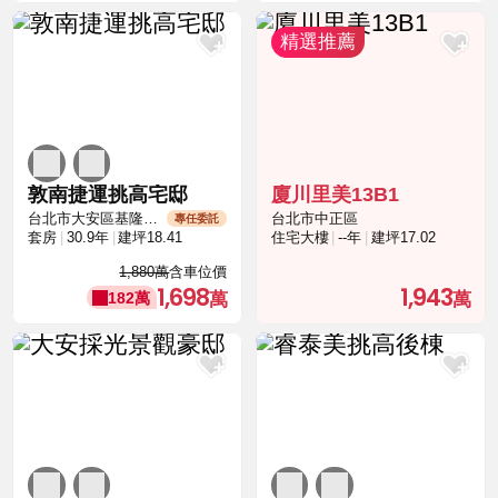
敦南捷運挑高宅邸
廈川里美13B1
台北市大安區基隆路二段
台北市中正區
專任委託
套房
30.9年
建坪18.41
住宅大樓
--年
建坪17.02
1,880萬
含車位價
1,698
1,943
182萬