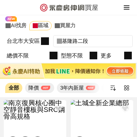
買屋
台北市大安區
總價不限
型態不限
更多
全部
降價
3年內新屋
新上架
新