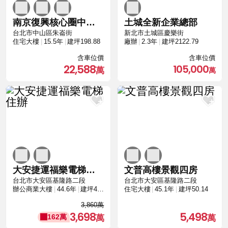
南京復興核心圈中空靜音樓板與SRC鋼骨高規格
土城全新企業總部
台北市中山區朱崙街
新北市土城區慶樂街
住宅大樓
15.5年
建坪198.88
廠辦
2.3年
建坪2122.79
含車位價
含車位價
22,588
105,000
大安捷運福樂電梯住辦
文普高樓景觀四房
台北市大安區基隆路二段
台北市大安區基隆路二段
辦公商業大樓
44.6年
建坪45.51
住宅大樓
45.1年
建坪50.14
3,860萬
3,698
5,498
162萬