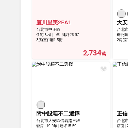
廈川里美2FA1
大安
台北市中正區
台北
住宅大樓
--年
建坪26.97
辦公商
3房(室)1廳1.5衛
2房(室
2,734
附中設籍不二選擇
正信
台北市大安區信義路三段
台北
套房
19.2年
建坪15.59
店面