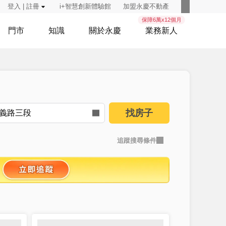
登入 | 註冊
i+智慧創新體驗館
加盟永慶不動產
保障6萬x12個月
門市
知識
關於永慶
業務新人
找房子
追蹤搜尋條件