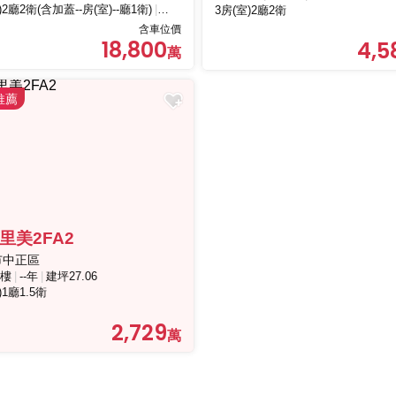
)2廳2衛(含加蓋--房(室)--廳1衛)
兩個以上車位
3房(室)2廳2衛
含車位價
18,800
4,5
里美2FA2
市中正區
樓
--年
建坪27.06
)1廳1.5衛
2,729