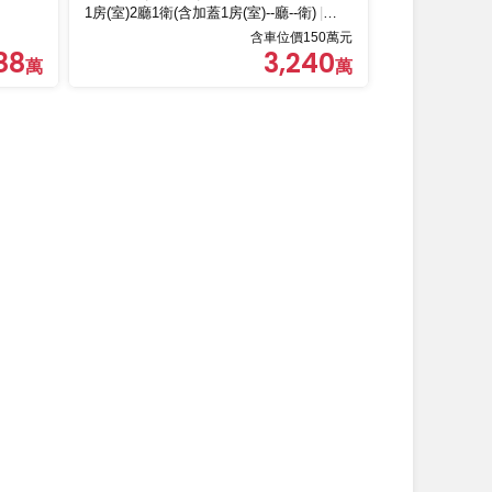
1房(室)2廳1衛(含加蓋1房(室)--廳--衛)
塔式車位
含車位價150萬元
88
3,240