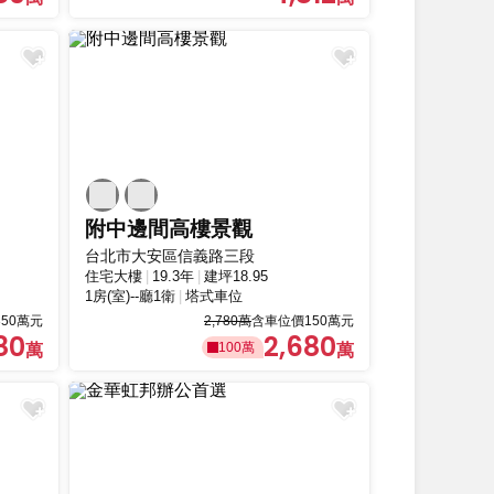
附中邊間高樓景觀
台北市大安區信義路三段
住宅大樓
19.3年
建坪18.95
1房(室)--廳1衛
塔式車位
50萬元
2,780萬
含車位價150萬元
80
2,680
100萬