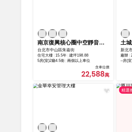
南京復興核心圈中空靜音樓板與SRC鋼骨高規格
土城
台北市中山區朱崙街
新北
住宅大樓
15.5年
建坪198.88
廠辦
5房(室)2廳4.5衛
兩個以上車位
--房(室
含車位價
22,588