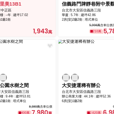
里美13B1
市中正區
台北市大安區信義路三段
樓
--年
建坪17.02
華廈
5.7年
建坪42.86
)1廳1衛
2房(室)2廳2衛
塔式車位
5,998萬
含車位價2
1,943
5,7
210萬
公園水樹之間
大安捷運稀有辦公
市大安區信義路三段
台北市大安區信義路三段
樓
9.4年
建坪53.81
辦公商業大樓
44.1年
建坪52.36
)2廳1衛
塔式車位
6房(室)1廳2衛
8,380萬
含車位價
7,980
6,9
400萬
2,620萬