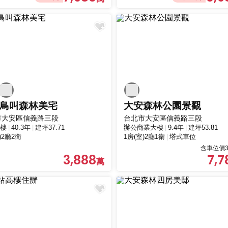
鳥叫森林美宅
大安森林公園景觀
市大安區信義路三段
台北市大安區信義路三段
樓
40.3年
建坪37.71
辦公商業大樓
9.4年
建坪53.81
)2廳2衛
1房(室)2廳1衛
塔式車位
含車位價3
3,888
7,7