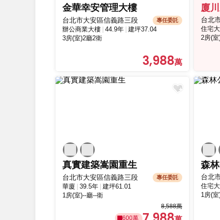
金華幸安管理大樓
廈川
台北
台北市大安區信義路三段
專任委託
住宅大
辦公商業大樓
44.9年
建坪37.04
2房(室
3房(室)2廳2衛
3,988
真實建築嵩園重生
森林
台北
台北市大安區信義路三段
專任委託
住宅大
華廈
39.5年
建坪61.01
1房(室
1房(室)--廳--衛
8,588萬
7,988
600萬