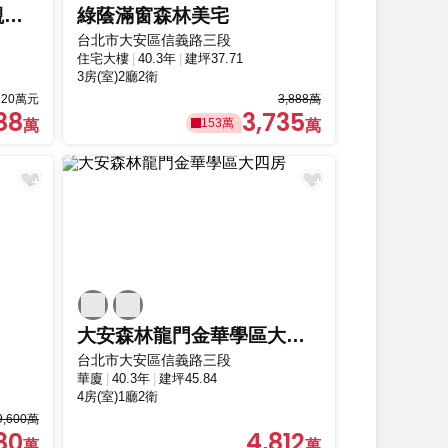
信義路門牌靜巷附中景觀二房露臺
綠蔭滿窗森林美宅
台北市大安區信義路三段
住宅大樓
40.3年
建坪37.71
3房(室)2廳2衛
20萬元
3,888萬
88
3,735
153萬
大安森林龍門金華學區大四房
台北市大安區信義路三段
華廈
40.3年
建坪45.84
4房(室)1廳2衛
9,600萬
80
4,812