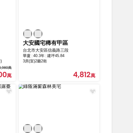
大安國宅稀有甲區
台北市大安區信義路三段
華廈
40.3年
建坪45.84
)
3房(室)2廳2衛
3,980萬
00
4,812