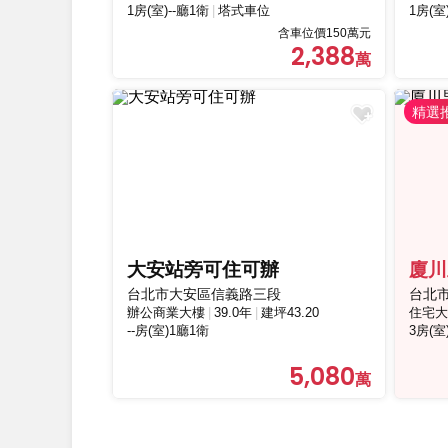
1房(室)--廳1衛
塔式車位
1房(室
含車位價150萬元
2,388
大安站旁可住可辦
廈川
台北市大安區信義路三段
台北
辦公商業大樓
39.0年
建坪43.20
住宅大
--房(室)1廳1衛
3房(室
5,080