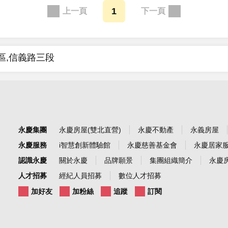
1
區,信義路三段
永慶集團
永慶房屋(雙北直營)
永慶不動產
永義房屋
永慶服務
i智慧創新體驗館
永慶慈善基金會
永慶居家
認識永慶
關於永慶
品牌願景
集團組織簡介
永慶房
人才招募
經紀人員招募
數位人才招募
加好友
加粉絲
追蹤
訂閱