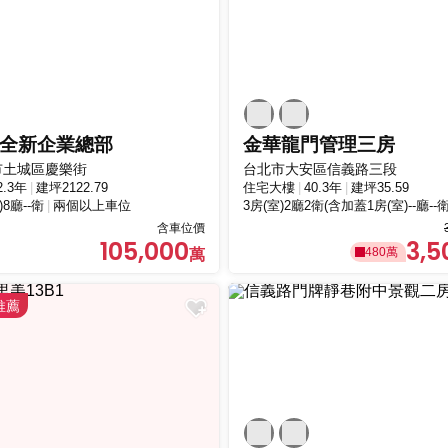
全新企業總部
金華龍門管理三房
市土城區慶樂街
台北市大安區信義路三段
2.3年
建坪2122.79
住宅大樓
40.3年
建坪35.59
)8廳--衛
兩個以上車位
3房(室)2廳2衛(含加蓋1房(室)--廳--衛
含車位價
105,000
3,5
480萬