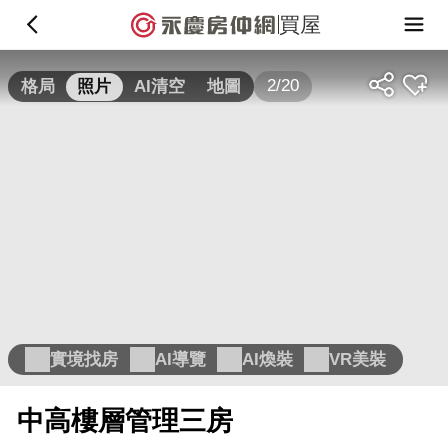
買屋
2/20
格局
照片
AI清空
地圖
實境找房
AI導覽
AI煥裝
VR美裝
中高樓層管理三房