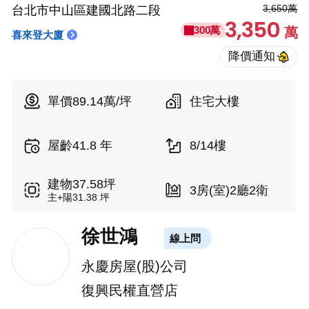
3,650萬
台北市中山區建國北路二段
3,350
300萬
萬
喜來登大廈
單價89.14萬/坪
住宅大樓
屋齡41.8 年
8/14樓
建物37.58坪
3房(室)2廳2衛
主+陽31.38 坪
徐世鴻
線上問
永慶房屋(股)公司
復興民權直營店