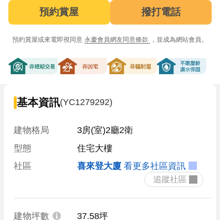
預約賞屋
撥打電話
預約賞屋或來電即視同意
永慶會員網友同意條款
，並成為網站會員。
非短期交易
非凶宅
非輻射屋
不限屋齡漏
基本資訊
(YC1279292)
建物格局
3房(室)2廳2衛
型態
住宅大樓
社區
喜來登大廈
看更多社區資訊
 追蹤社區 
建物坪數
37.58坪