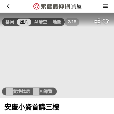
買屋
2/18
格局
照片
AI清空
地圖
實境找房
AI導覽
安慶小資首購三樓