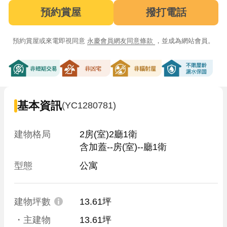
預約賞屋
撥打電話
預約賞屋或來電即視同意
永慶會員網友同意條款
，並成為網站會員。
非短期交易
非凶宅
非輻射屋
不限屋齡漏
基本資訊
(YC1280781)
建物格局
2房(室)2廳1衛

含加蓋--房(室)--廳1衛
型態
公寓
建物坪數
13.61坪
・主建物
13.61坪