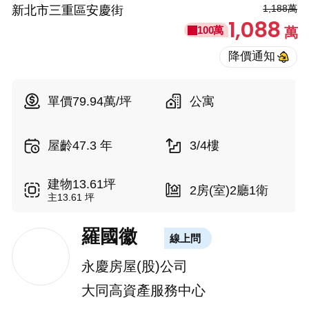
1,188萬
新北市三重區安慶街
1,088
100萬
萬
單價79.94萬/坪
公寓
屋齡47.3 年
3/4樓
建物13.61坪
2房(室)2廳1衛
主13.61 坪
羅國徽
線上問
永慶房屋(股)公司
大同高資產服務中心