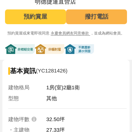
明德捷運直營店
預約賞屋
撥打電話
預約賞屋或來電即視同意
永慶會員網友同意條款
，並成為網站會員。
非短期交易
非輻射屋
不限屋齡漏水保固
基本資訊
(YC1281426)
建物格局
1房(室)2廳1衛
型態
其他
建物坪數
32.50坪
・主建物
27.33坪