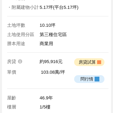
・附屬建物小計
5.17坪
(平台5.17坪)
土地坪數
10.10坪
土地使用分區
第三種住宅區
謄本用途
商業用
房貸
約95,916元
 房貸試算 
單價
 103.08萬/坪
 問行情 
屋齡
46.9年
樓層
1/5樓