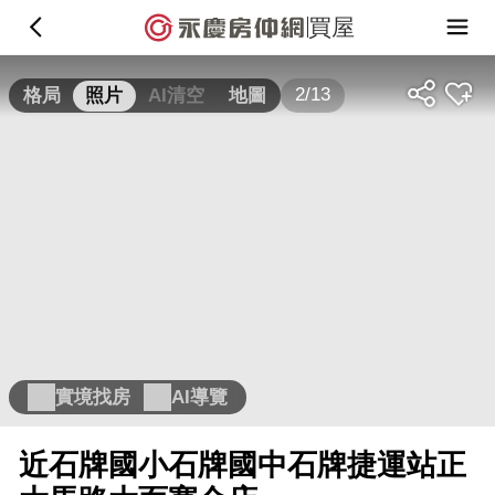
買屋
2/13
格局
照片
AI清空
地圖
實境找房
AI導覽
近石牌國小石牌國中石牌捷運站正