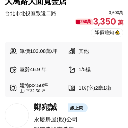
大馬路大面寬金店
3,600萬
台北市北投區致遠二路
3,350
250萬
萬
單價103.08萬/坪
其他
屋齡46.9 年
1/5樓
建物32.50坪
1房(室)2廳1衛
主+平32.50 坪
鄭宛誠
線上問
永慶房屋(股)公司