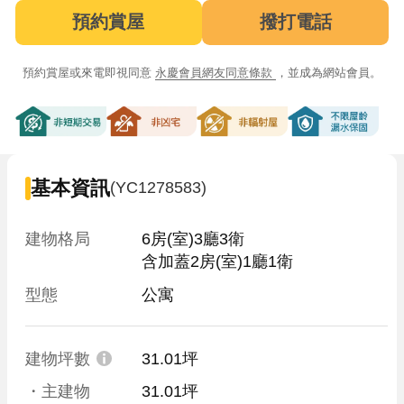
預約賞屋
撥打電話
預約賞屋或來電即視同意
永慶會員網友同意條款
，並成為網站會員。
非短期交易
非凶宅
非輻射屋
不限屋齡漏
基本資訊
(YC1278583)
建物格局
6房(室)3廳3衛

含加蓋2房(室)1廳1衛
型態
公寓
建物坪數
31.01坪
・主建物
31.01坪