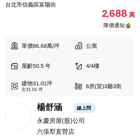
台北市信義區富陽街
2,688
萬
單價86.68萬/坪
公寓
屋齡50.5 年
4/4樓
建物31.01坪
6房(室)3廳3衛
主31.01 坪
楊舒涵
線上問
永慶房屋(股)公司
六張犁直營店