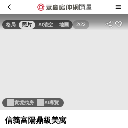
買屋
2/22
格局
照片
AI清空
地圖
實境找房
AI導覽
信義富陽鼎級美寓