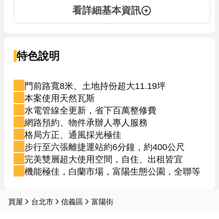
看詳細基本資訊
特色說明
門前路寬8米、土地持份超大11.19坪
本案使用天然瓦斯
水電管線全更新，省下百萬整修費
網路預約、物件承辦人專人服務
格局方正、通風採光極佳
步行至六張離捷運站約6分鐘，約400公尺
完美雙層超大使用空間，自住、出租皆宜
機能極佳，白蘭市場，富陽生態公園，全聯等
買屋
台北市
信義區
富陽街