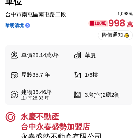
車位
1,098萬
台中市南屯區南屯路二段
998
100萬
萬
黎明清境
單價28.14萬/坪
華廈
屋齡35.7 年
1/6樓
建物35.46坪
3房(室)2廳2衛
主+平28.33 坪
永慶不動產
台中永春盛勢加盟店
永春盛勢不動產有限公司