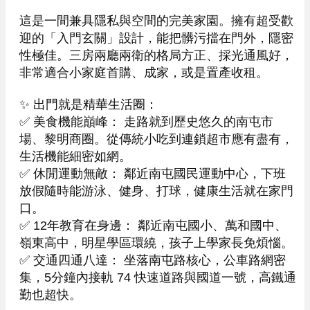
這是一間兼具隱私與空間的完美家園。擁有超受歡
迎的「入門玄關」設計，能把髒污擋在門外，隱密
性極佳。三房兩廳兩衛的格局方正、採光通風好，
非常適合小家庭首購、成家，或是置產收租。

✨ 出門就是精華生活圈：

✅ 美食機能巔峰： 走路就到歷史悠久的南屯市
場、黎明商圈。從傳統小吃到連鎖超市應有盡有，
生活機能細密如網。

✅ 休閒運動無敵： 鄰近南屯國民運動中心，下班
放假隨時能游泳、健身、打球，健康生活就在家門
口。

✅ 12年教育在身邊： 鄰近南屯國小、萬和國中、
嶺東高中，明星學區環繞，孩子上學家長免煩惱。

✅ 交通四通八達： 坐落南屯路核心，公車路網密
集，5分鐘內接軌 74 快速道路與國道一號，高鐵通
勤也超快。
