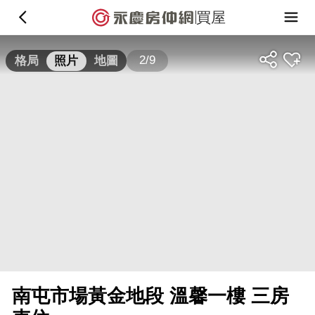
買屋
2/9
格局
照片
地圖
南屯市場黃金地段 溫馨一樓 三房