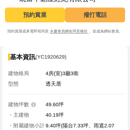
預約賞屋
撥打電話
預約賞屋或來電即視同意
永慶會員網友同意條款
，並成為網站會員。
基本資訊
(YC1920629)
建物格局
4房(室)3廳3衛
型態
透天厝
建物坪數
49.60坪
・主建物
40.19坪
・附屬建物小計
9.40坪
(陽台7.33坪、雨遮2.07