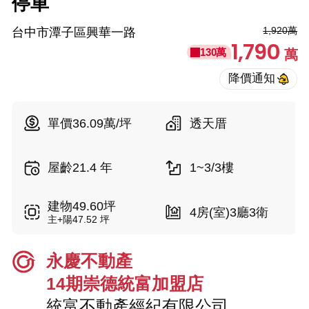
停車
1,920萬
台中市潭子區興華一路
1,790
130萬
萬
單價36.09萬/坪
透天厝
屋齡21.4 年
1~3/3樓
建物49.60坪
4房(室)3廳3衛
主+陽47.52 坪
永慶不動產
14期崇德統富加盟店
統富不動產經紀有限公司