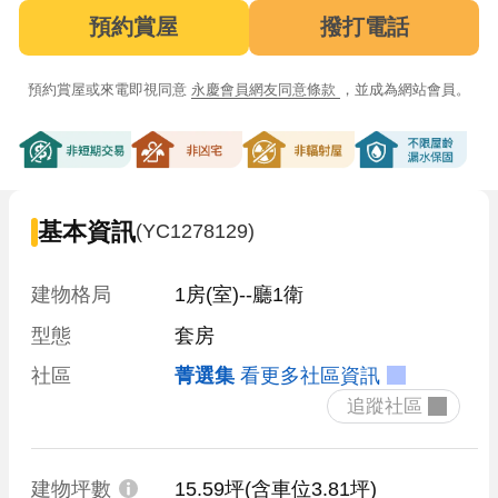
預約賞屋
撥打電話
預約賞屋或來電即視同意
永慶會員網友同意條款
，並成為網站會員。
非短期交易
非凶宅
非輻射屋
不限屋齡漏
基本資訊
(YC1278129)
建物格局
1房(室)--廳1衛
型態
套房
社區
菁選集
看更多社區資訊
 追蹤社區 
建物坪數
15.59坪
(含車位3.81坪)