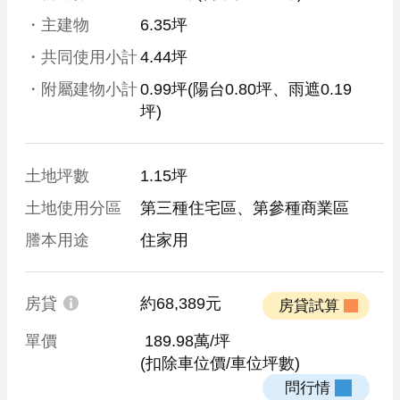
・主建物
6.35坪
・共同使用小計
4.44坪
・附屬建物小計
0.99坪
(陽台0.80坪、雨遮0.19
坪)
土地坪數
1.15坪
土地使用分區
第三種住宅區、第參種商業區
謄本用途
住家用
房貸
約68,389元
 房貸試算 
單價
 189.98萬/坪
(扣除車位價/車位坪數)
 問行情 