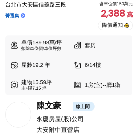
含車位價150萬元
台北市大安區信義路三段
2,388
萬
菁選集
單價189.98萬/坪
套房
扣除車位價/車位坪數
屋齡19.2 年
6/14樓
建物15.59坪
1房(室)--廳1衛
主+陽7.15 坪
陳文豪
線上問
永慶房屋(股)公司
大安附中直營店