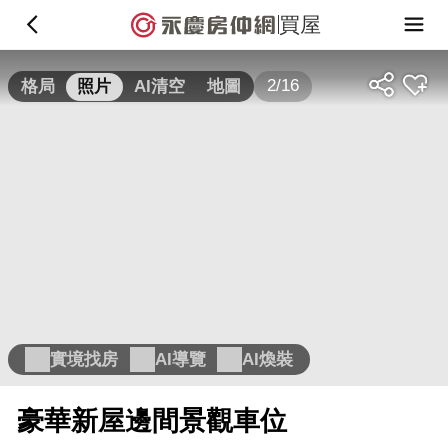
買屋
2/16
格局
照片
AI清空
地圖
實境找房
AI導覽
AI煥裝
豪華新屋邊間景觀車位