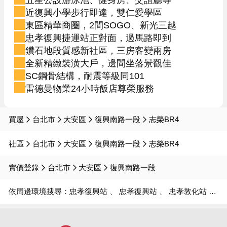
近復興小學步行即達，雙仁愛學區
東區精華商圈，2間SOGO、新光三越
忠孝復興捷運站正對面，過馬路即到
鑽石地段質感新社區，三房客變兩房
全新精緻裝潢大戶，邊間坐落景觀佳
SC鋼骨結構，耐震等級同101
雷德曼物業24小時飯店尊榮服務
買屋
台北市
大安區
復興南路一段
志榮BR4
社區
台北市
大安區
復興南路一段
志榮BR4
實價登錄
台北市
大安區
復興南路一段
依周邊環境搜尋：
忠孝復興站
忠孝復興站
忠孝敦化站
仁