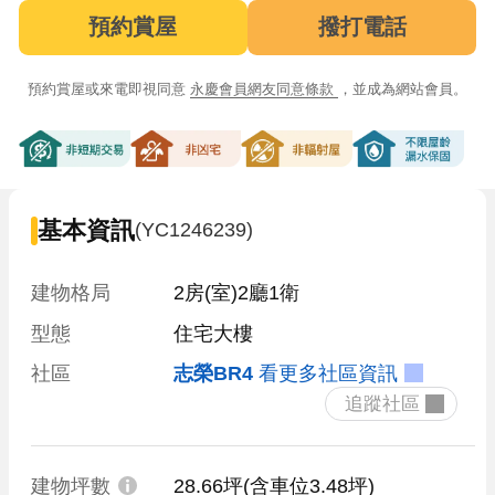
預約賞屋
撥打電話
預約賞屋或來電即視同意
永慶會員網友同意條款
，並成為網站會員。
非短期交易
非凶宅
非輻射屋
不限屋齡漏
基本資訊
(YC1246239)
建物格局
2房(室)2廳1衛
型態
住宅大樓
社區
志榮BR4
看更多社區資訊
 追蹤社區 
建物坪數
28.66坪
(含車位3.48坪)