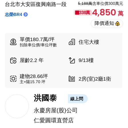
5,188萬
含車位價300萬元
台北市大安區復興南路一段
4,850
338萬
萬
志榮BR4
單價180.7萬/坪
住宅大樓
扣除車位價/車位坪數
屋齡2.2 年
9/13樓
建物28.66坪
2房(室)2廳1衛
主+陽15.70 坪
洪國泰
線上問
永慶房屋(股)公司
仁愛圓環直營店