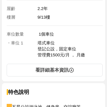
屋齡
2.2年
樓層
9/13樓
車位數量
 1個車位 
・車位
1
塔式車位
登記公設，固定車位
管理費1500元/月
 ， 
月繳
看詳細基本資訊
特色說明
五星公設游泳池、健身房、交誼廳等