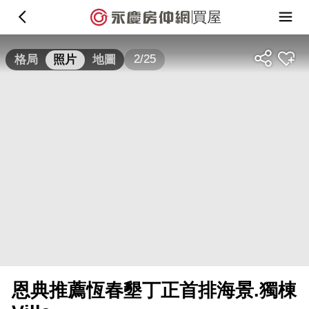
買屋
2/25
格局
照片
地圖
恩典推薦恆春墾丁正首排海景.獨棟