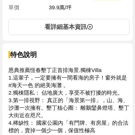
單價
 39.9萬/坪
看詳細基本資訊
特色說明
恩典推薦恆春墾丁正首排海景.獨棟Villa

1.這輩子，一定要擁有一間看海的房子！窗外就是 
#海天一色 的絕美海灘 。

2.獨棟隱私： 佔地廣大，享受不被打擾的時光。

3.第一排視野： 真正的「海景第一排」，山、海、
沙灘一次擁有。墾丁核心圈： 離鵝鑾鼻燈塔、墾丁
大街近在咫尺。

4.稀缺性： 國家公園內「有門牌、有房屋」的合法
標的，賣掉一個少一個，保值性極高
