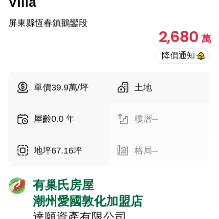
Villa
屏東縣恆春鎮鵝鑾段
2,680
萬
單價39.9萬/坪
土地
屋齡0.0 年
樓層--
地坪67.16坪
格局--
有巢氏房屋
潮州愛國敦化加盟店
達願資產有限公司