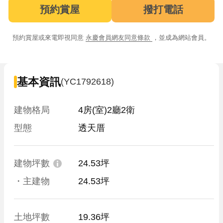
預約賞屋
撥打電話
預約賞屋或來電即視同意
永慶會員網友同意條款
，並成為網站會員。
基本資訊
(YC1792618)
建物格局
4房(室)2廳2衛
型態
透天厝
建物坪數
24.53坪
・主建物
24.53坪
土地坪數
19.36坪