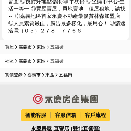
皆宜 ◎挑對好地點‧讓你事半功倍 ◎坐擁市中心‧生
活一等一 ◎買屋賣屋，買地賣地，租屋租地，請找
～ ◎嘉義地區首家永慶不動產最優質林森加盟店 
◎人員素質最佳，廣告最多樣化，最用心！ ◎請速
洽電（０５）２７８－７７６６
買屋
嘉義市
東區
五福街
社區
嘉義市
東區
五福街
實價登錄
嘉義市
東區
五福街
智能客服
客服信箱
客戶流程
永慶房屋-直營店 (雙北直營區)