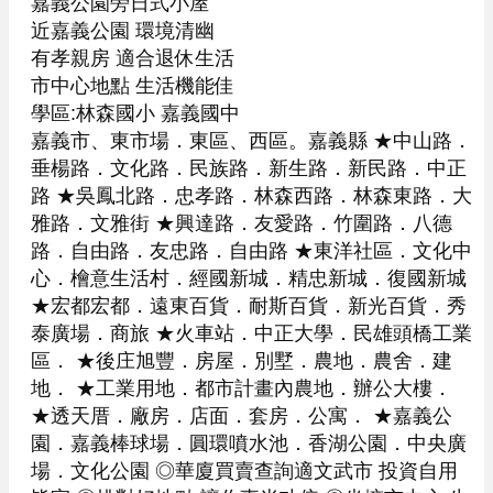
嘉義公園旁日式小屋

近嘉義公園 環境清幽

有孝親房 適合退休生活

市中心地點 生活機能佳

學區:林森國小 嘉義國中

嘉義市、東市場．東區、西區。嘉義縣 ★中山路．
垂楊路．文化路．民族路．新生路．新民路．中正
路 ★吳鳳北路．忠孝路．林森西路．林森東路．大
雅路．文雅街 ★興達路．友愛路．竹圍路．八德
路．自由路．友忠路．自由路 ★東洋社區．文化中
心．檜意生活村．經國新城．精忠新城．復國新城 
★宏都宏都．遠東百貨．耐斯百貨．新光百貨．秀
泰廣場．商旅 ★火車站．中正大學．民雄頭橋工業
區． ★後庄旭豐．房屋．別墅．農地．農舍．建
地． ★工業用地．都市計畫內農地．辦公大樓． 
★透天厝．廠房．店面．套房．公寓． ★嘉義公
園．嘉義棒球場．圓環噴水池．香湖公園．中央廣
場．文化公園 ◎華廈買賣查詢適文武市 投資自用