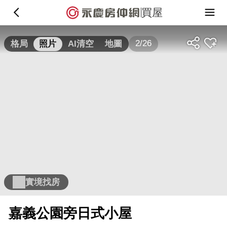
買屋
2/26
格局
照片
AI清空
地圖
實境找房
嘉義公園旁日式小屋