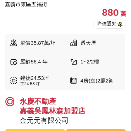
嘉義市東區五福街
880
萬
單價35.87萬/坪
透天厝
屋齡56.4 年
1~2/2樓
建物24.53坪
4房(室)2廳2衛
主24.53 坪
永慶不動產
嘉義吳鳳林森加盟店
金元元有限公司