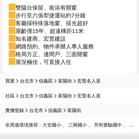
雙陽台保留、衛浴有開窗
步行至六張犁捷運站約7分鐘
客廳採特殊落地窗、採光超好
屋齡僅15年、超遠棟距11米
知名建商、宏普建設
網路預約、物件承辦人專人服務
格局方正、邊間戶、三面開窗
屋況極佳，可直接入住
買屋
台北市
信義區
富陽街
宏普名人居
社區
台北市
信義區
富陽街
宏普名人居
實價登錄
台北市
信義區
富陽街
依周邊環境搜尋：
大安國小
三興國小
芳和實驗國中
信義國中