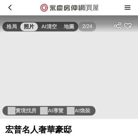
買屋
2/24
格局
照片
AI清空
地圖
實境找房
AI導覽
AI煥裝
宏普名人奢華豪邸