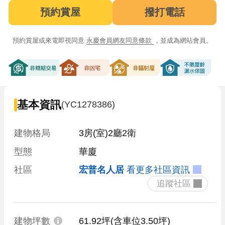
預約賞屋
撥打電話
預約賞屋或來電即視同意
永慶會員網友同意條款
，並成為網站會員。
非短期交易
非凶宅
非輻射屋
不限屋齡漏
基本資訊
(YC1278386)
建物格局
3房(室)2廳2衛
型態
華廈
社區
宏普名人居
看更多社區資訊
 追蹤社區 
建物坪數
61.92坪
(含車位3.50坪)