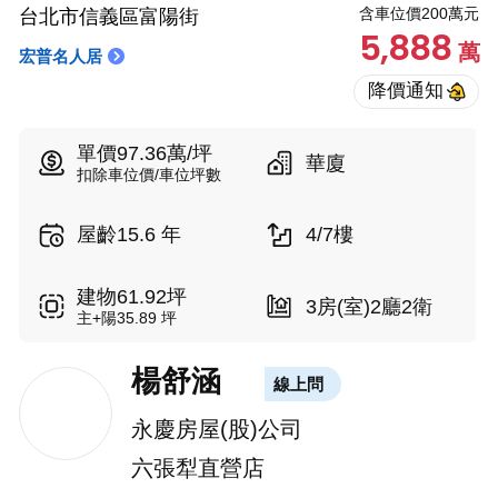
含車位價200萬元
台北市信義區富陽街
5,888
萬
宏普名人居
單價97.36萬/坪
華廈
扣除車位價/車位坪數
屋齡15.6 年
4/7樓
建物61.92坪
3房(室)2廳2衛
主+陽35.89 坪
楊舒涵
線上問
永慶房屋(股)公司
六張犁直營店