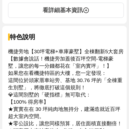
看詳細基本資訊
特色說明
機捷旁地【30坪電梯+車庫豪墅】全棟翻新5大套房

【數據會說話！機捷旁加蓋後百坪空間-電梯豪
墅，讓您的每一分錢都花在「室內實坪」！】

如果您在看機捷特區的大樓，您一定發現：

這間位於頭家厝車站旁、基地 30.76 坪的「全棟重
生別墅」，將徹底打破這個規則！

💎這間別墅的「硬指標」無可取代：

【100% 得房率】 

★實實在在 30 坪純肉地無持分，建滿造就近百坪
超大室內空間。

★零公設比，讓您同樣預算，居住面積直接翻倍！
