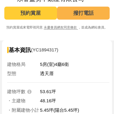
預約賞屋
撥打電話
預約賞屋或來電即視同意
永慶會員網友同意條款
，並成為網站會員。
基本資訊
(YC1894317)
建物格局
5房(室)4廳6衛
型態
透天厝
建物坪數
53.61坪
・主建物
48.16坪
・附屬建物小計
5.45坪
(陽台5.45坪)