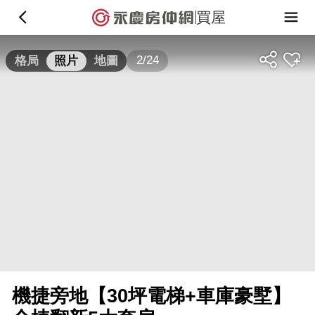
買屋
2/24
格局
照片
地圖
機捷旁地【30坪電梯+車庫豪墅】