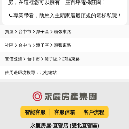
房，在這裡您可以擁有一座百坪電梯莊園！

📞專業帶看，助您入主頭家厝最頂規的電梯私院！
買屋
台中市
潭子區
頭張東路
社區
台中市
潭子區
頭張東路
實價登錄
台中市
潭子區
頭張東路
依周邊環境搜尋：
北屯總站
智能客服
客服信箱
客戶流程
永慶房屋-直營店 (雙北直營區)