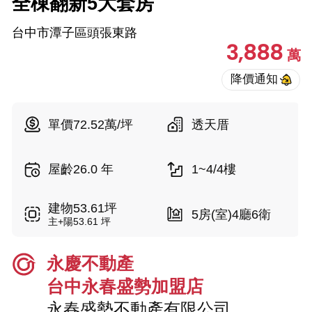
全棟翻新5大套房
台中市潭子區頭張東路
3,888
萬
單價72.52萬/坪
透天厝
屋齡26.0 年
1~4/4樓
建物53.61坪
5房(室)4廳6衛
主+陽53.61 坪
永慶不動產
台中永春盛勢加盟店
永春盛勢不動產有限公司