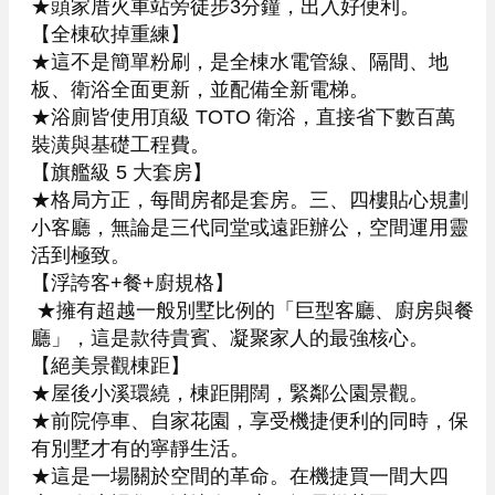
★頭家厝火車站旁徒步3分鐘，出入好便利。

【全棟砍掉重練】

★這不是簡單粉刷，是全棟水電管線、隔間、地
板、衛浴全面更新，並配備全新電梯。

★浴廁皆使用頂級 TOTO 衛浴，直接省下數百萬
裝潢與基礎工程費。

【旗艦級 5 大套房】

★格局方正，每間房都是套房。三、四樓貼心規劃
小客廳，無論是三代同堂或遠距辦公，空間運用靈
活到極致。

【浮誇客+餐+廚規格】

 ★擁有超越一般別墅比例的「巨型客廳、廚房與餐
廳」，這是款待貴賓、凝聚家人的最強核心。

【絕美景觀棟距】

★屋後小溪環繞，棟距開闊，緊鄰公園景觀。

★前院停車、自家花園，享受機捷便利的同時，保
有別墅才有的寧靜生活。

★這是一場關於空間的革命。在機捷買一間大四