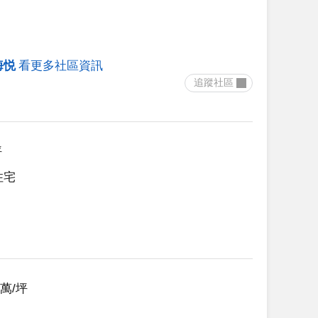
海悦
看更多社區資訊
 追蹤社區 
坪
住宅
66萬/坪