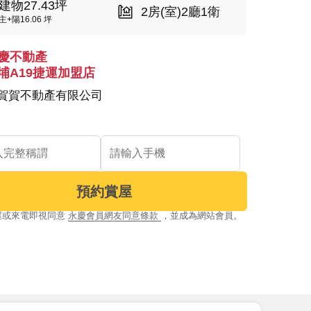
建物27.43坪
2房(室)2廳1衛
主+陽16.06 坪
慶不動產
埔A19捷運加盟店
賀賀不動產有限公司
預約賞屋
屋或來電即視同意
永慶會員網友同意條款
，並成為網站會員。