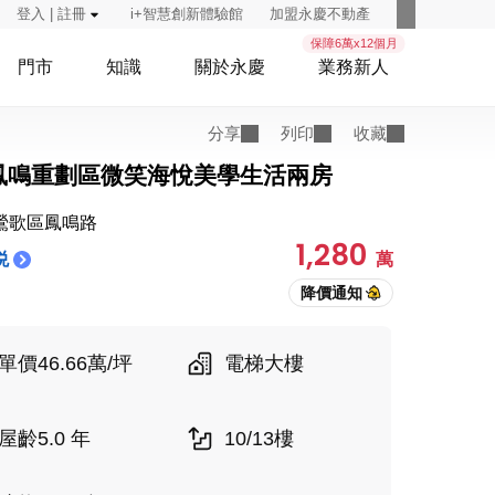
登入 | 註冊
i+智慧創新體驗館
加盟永慶不動產
保障6萬x12個月
門市
知識
關於永慶
業務新人
分享
列印
收藏
鳳鳴重劃區微笑海悅美學生活兩房
鶯歌區鳳鳴路
1,280
悦
萬
單價46.66萬/坪
電梯大樓
屋齡5.0 年
10/13樓