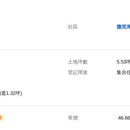
社區
微笑
土地坪數
5.53
登記用途
集合
遮1.32坪)
單價
 46.