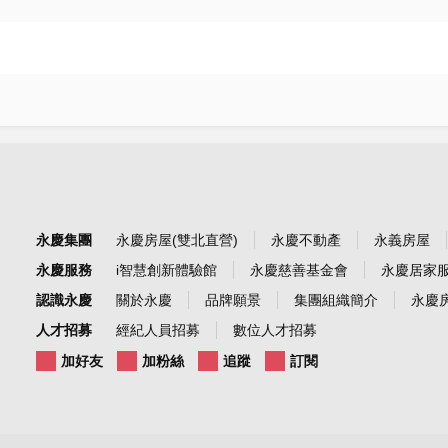
永慶集團
永慶房屋(雙北直營)
永慶不動產
永義房屋
永慶服務
i智慧創新體驗館
永慶慈善基金會
永慶居家
認識永慶
關於永慶
品牌願景
集團組織簡介
永慶房
人才招募
經紀人員招募
數位人才招募
加好友
加粉絲
追蹤
訂閱