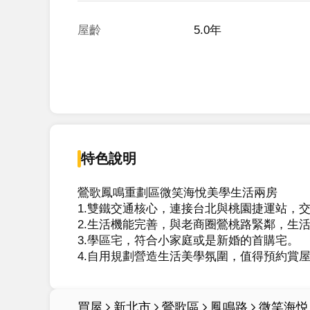
屋齡
5.0年
特色說明
鶯歌鳳鳴重劃區微笑海悅美學生活兩房

1.雙鐵交通核心，連接台北與桃園捷運站，交
2.生活機能完善，與老商圈鶯桃路緊鄰，生
3.學區宅，符合小家庭或是新婚的首購宅。

4.自用規劃營造生活美學氛圍，值得預約賞
買屋
新北市
鶯歌區
鳳鳴路
微笑海悦