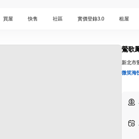
買屋
快售
社區
實價登錄3.0
租屋
鶯歌
新北市
微笑海