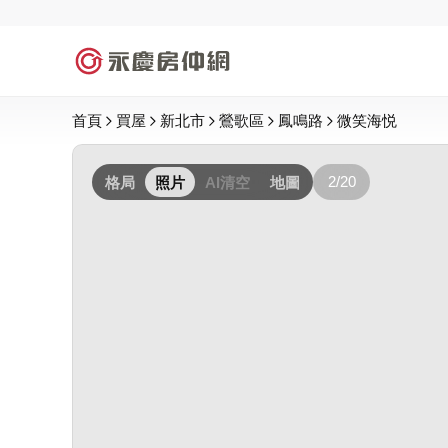
首頁
買屋
新北市
鶯歌區
鳳鳴路
微笑海悦
2/20
格局
照片
AI清空
地圖