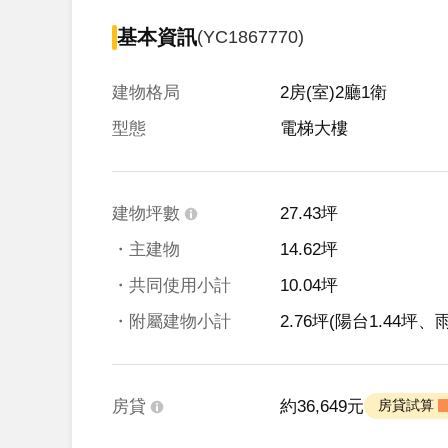
基本資訊
(YC1867770)
建物格局
2房(室)2廳1衛
型態
電梯大樓
建物坪數
27.43坪
・主建物
14.62坪
・共同使用小計
10.04坪
・附屬建物小計
2.76坪
(陽台1.44坪、雨
房貸
約36,649元
 房貸試算 