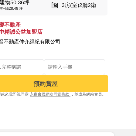
建物50.36坪
3房(室)2廳2衛
主+陽28.48 坪
慶不動產
中精誠公益加盟店
賢不動產仲介經紀有限公司
預約賞屋
屋或來電即視同意
永慶會員網友同意條款
，並成為網站會員。