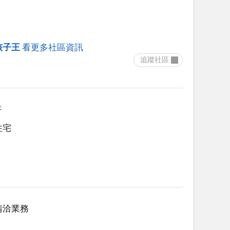
孩子王
看更多社區資訊
 追蹤社區 
坪
住宅
請洽業務