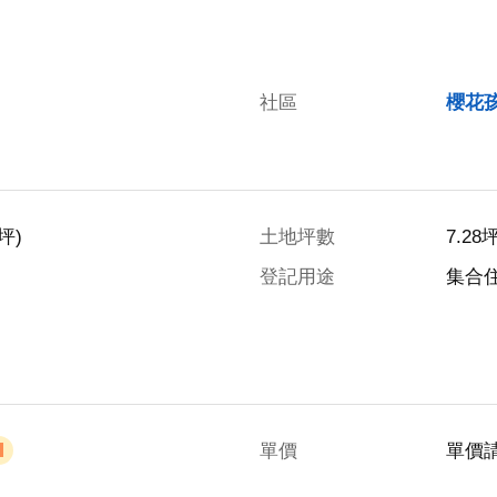
社區
櫻花
坪)
土地坪數
7.28
登記用途
集合
單價
單價