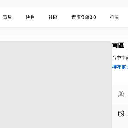
買屋
快售
社區
實價登錄3.0
租屋
南區
台中市
櫻花孩