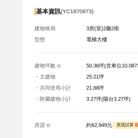
基本資訊
(YC1870973)
建物格局
3房(室)2廳2衛
型態
電梯大樓
建物坪數
50.36坪
(含車位10.087
・主建物
25.21坪
・共同使用小計
21.88坪
・附屬建物小計
3.27坪
(陽台3.27坪)
房貸
約62,949元
 房貸試算 