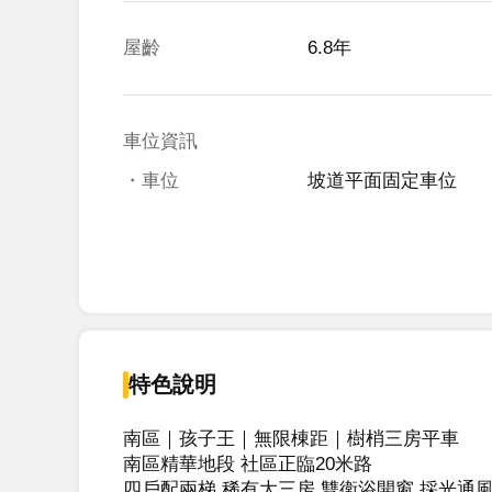
屋齡
6.8年
車位資訊
・車位
坡道平面固定車位
特色說明
南區｜孩子王｜無限棟距｜樹梢三房平車

南區精華地段 社區正臨20米路

四戶配兩梯 稀有大三房 雙衛浴開窗 採光通風