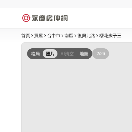
首頁
買屋
台中市
南區
復興北路
櫻花孩子王
2/26
格局
照片
AI清空
地圖