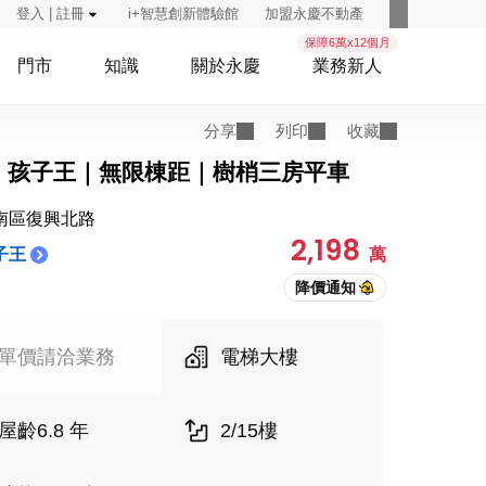
登入 | 註冊
i+智慧創新體驗館
加盟永慶不動產
保障6萬x12個月
門市
知識
關於永慶
業務新人
分享
列印
收藏
｜孩子王｜無限棟距｜樹梢三房平車
南區復興北路
2,198
子王
萬
單價請洽業務
電梯大樓
屋齡6.8 年
2/15樓