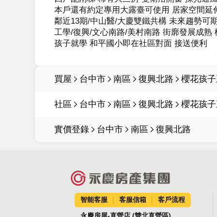
本戶還有約定專用大露臺可使用 居家空間延伸
鄰近13期/中山醫/大慶雙鐵共構 未來趨勢可期
工學/復興/文心南路/美村南路 街廓發展成熟 
孩子就學 和平國小即在社區對面 接送便利
買屋
台中市
南區
復興北路
櫻花孩子
社區
台中市
南區
復興北路
櫻花孩子
實價登錄
台中市
南區
復興北路
智能客服
客服信箱
客戶流程
永慶房屋-直營店 (雙北直營區)