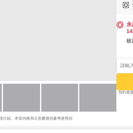
永
1
統
預約賞
境介紹。本室內格局示意圖僅供參考使用