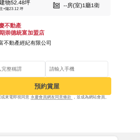
建物52.48坪
--房(室)1廳1衛
主+陽23.12 坪
慶不動產
4期崇德統富加盟店
富不動產經紀有限公司
預約賞屋
屋或來電即視同意
永慶會員網友同意條款
，並成為網站會員。