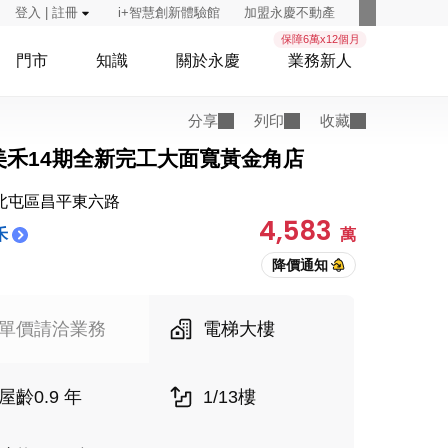
登入 | 註冊
i+智慧創新體驗館
加盟永慶不動產
保障6萬x12個月
門市
知識
關於永慶
業務新人
分享
列印
收藏
美禾14期全新完工大面寬黃金角店
北屯區昌平東六路
4,583
禾
萬
單價請洽業務
電梯大樓
屋齡0.9 年
1/13樓