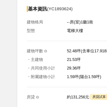
基本資訊
(YC1893624)
建物格局
--房(室)1廳1衛
型態
電梯大樓
建物坪數
52.48坪
(含車位17.918
・主建物
21.53坪
・共同使用小計
29.36坪
・附屬建物小計
1.59坪
(陽台1.59坪)
房貸
約131,256元
 房貸試算 