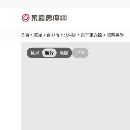
首頁
買屋
台中市
北屯區
昌平東六路
國泰美禾
2/16
格局
照片
地圖