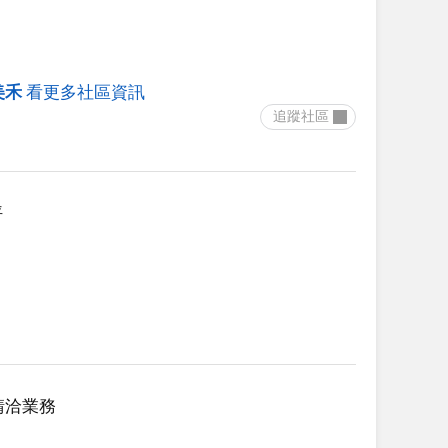
美禾
看更多社區資訊
 追蹤社區 
坪
請洽業務