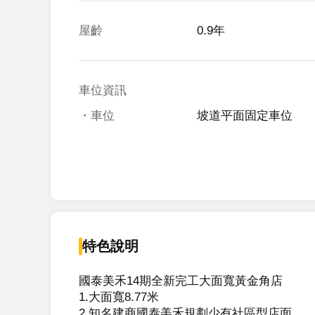
屋齡
0.9年
車位資訊
・車位
坡道平面固定車位
特色說明
國泰美禾14期全新完工大面寬黃金角店

1.大面寬8.77米

2.知名建商國泰美禾規劃少有社區型店面
