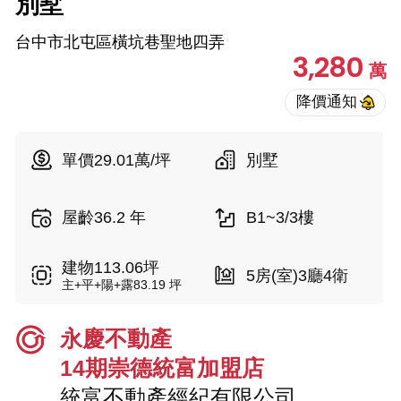
別墅
台中市北屯區橫坑巷聖地四弄
3,280
萬
單價29.01萬/坪
別墅
屋齡36.2 年
B1~3/3樓
建物113.06坪
5房(室)3廳4衛
主+平+陽+露83.19 坪
永慶不動產
14期崇德統富加盟店
統富不動產經紀有限公司