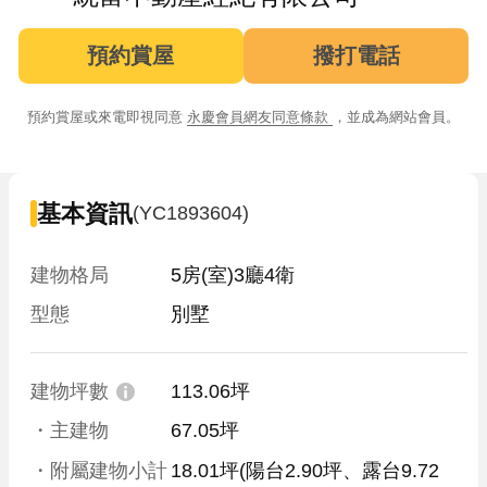
預約賞屋
撥打電話
預約賞屋或來電即視同意
永慶會員網友同意條款
，並成為網站會員。
基本資訊
(YC1893604)
建物格局
5房(室)3廳4衛
型態
別墅
建物坪數
113.06坪
・主建物
67.05坪
・附屬建物小計
18.01坪
(陽台2.90坪、露台9.72