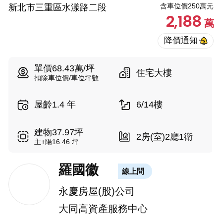
含車位價250萬元
新北市三重區水漾路二段
2,188
萬
單價68.43萬/坪
住宅大樓
扣除車位價/車位坪數
屋齡1.4 年
6/14樓
建物37.97坪
2房(室)2廳1衛
主+陽16.46 坪
羅國徽
線上問
永慶房屋(股)公司
大同高資產服務中心