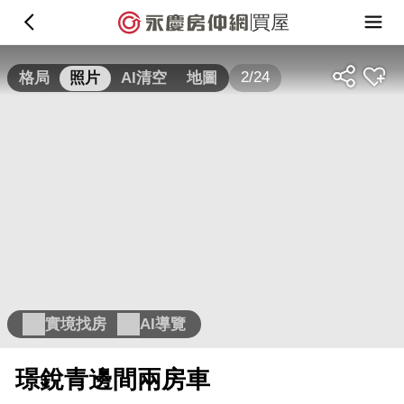
買屋
2/24
格局
照片
AI清空
地圖
實境找房
AI導覽
璟銳青邊間兩房車