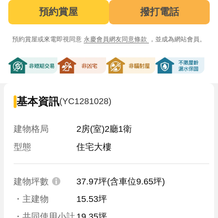
預約賞屋
撥打電話
預約賞屋或來電即視同意
永慶會員網友同意條款
，並成為網站會員。
非短期交易
非凶宅
非輻射屋
不限屋齡漏
基本資訊
(YC1281028)
建物格局
2房(室)2廳1衛
型態
住宅大樓
建物坪數
37.97坪
(含車位9.65坪)
・主建物
15.53坪
・共同使用小計
19.35坪