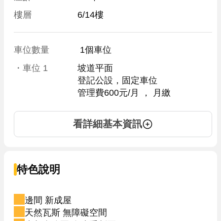
樓層
6/14樓
車位數量
 1個車位 
・車位
1
坡道平面
登記公設，固定車位
管理費600元/月
 ， 
月繳
看詳細基本資訊
特色說明
邊間 新成屋
天然瓦斯 無障礙空間