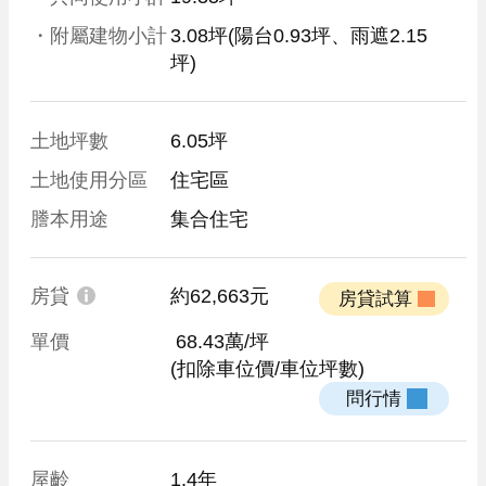
・附屬建物小計
3.08坪
(陽台0.93坪、雨遮2.15
坪)
土地坪數
6.05坪
土地使用分區
住宅區
謄本用途
集合住宅
房貸
約62,663元
 房貸試算 
單價
 68.43萬/坪
(扣除車位價/車位坪數)
 問行情 
屋齡
1.4年