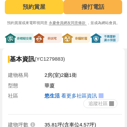
預約賞屋
撥打電話
預約賞屋或來電即視同意
永慶會員網友同意條款
，並成為網站會員。
非短期交易
非凶宅
非輻射屋
不限屋齡漏
基本資訊
(YC1279883)
建物格局
2房(室)2廳1衛
型態
華廈
社區
悠生活
看更多社區資訊
 追蹤社區 
建物坪數
35.81坪
(含車位4.57坪)