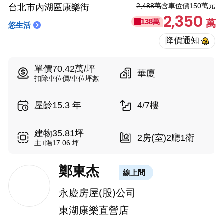
2,488萬
含車位價150萬元
台北市內湖區康樂街
2,350
138萬
萬
悠生活
單價70.42萬/坪
華廈
扣除車位價/車位坪數
屋齡15.3 年
4/7樓
建物35.81坪
2房(室)2廳1衛
主+陽17.06 坪
鄭東杰
線上問
永慶房屋(股)公司
東湖康樂直營店