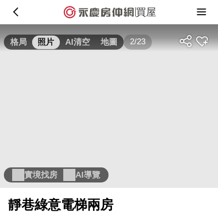
買屋
2/23
格局
照片
AI清空
地圖
實境找房
AI導覽
靜巷綠意電梯兩房