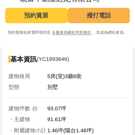
預約賞屋
撥打電話
預約賞屋或來電即視同意
永慶會員網友同意條款
，並成為網站會員。
基本資訊
(YC1893646)
建物格局
5房(室)3廳6衛
型態
別墅
建物坪數
93.07坪
・主建物
91.61坪
・附屬建物小計
1.46坪
(陽台1.46坪)