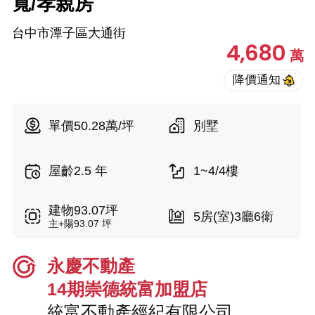
寬/孝親房
台中市潭子區大通街
4,680
萬
單價50.28萬/坪
別墅
屋齡2.5 年
1~4/4樓
建物93.07坪
5房(室)3廳6衛
主+陽93.07 坪
永慶不動產
14期崇德統富加盟店
統富不動產經紀有限公司