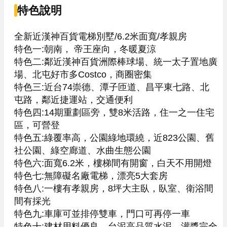
特色說明
全新近漢神百貨電梯別墅/6.2米面寬/孝親房

特色一:朝南， 帝王座向，冬暖夏涼

特色二:鄰近漢神百貨洲際棒球場、統一太子置地廣
場、北屯好市多Costco，商圈密集

特色三:近台74崇德、潭子匝道、昌平東七路、北
屯路，鄰近捷運站，交通便利

特色四:14期重劃區旁，雙8米活路，住一之一住宅
區，可營登

特色五:綠覆率高，公園綠地環繞，近823公園、舊
社公園、綠空廊道、水曲生態公園

特色六:面寬6.2米，樓梯間有開窗，白天不用開燈

特色七:無障礙名廠電梯，漂亮5大套房

特色八:一樓有孝親房，8坪大主臥，臥室、衛浴間
間有採光

特色九:車庫可並排停雙車，門口可再停一車

特色十:建材用料優良，台泥高品質水泥，灌漿完全