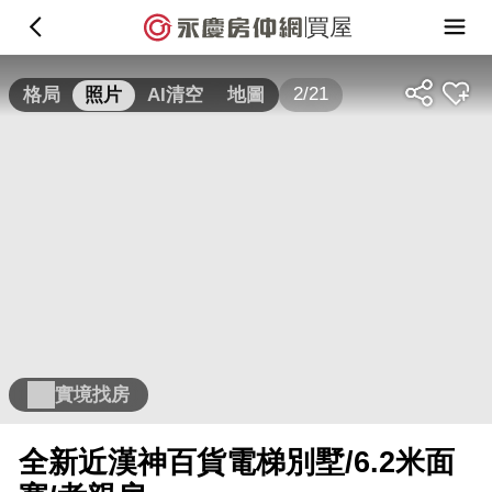
買屋
2/21
格局
照片
AI清空
地圖
實境找房
全新近漢神百貨電梯別墅/6.2米面