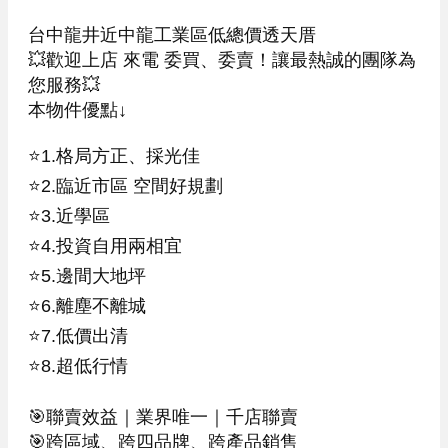
台中龍井近中龍工業區低總價透天厝

💥歡迎上店 來電 委買、委賣！讓最熱誠的團隊為
您服務💥

本物件優點↓

⭐️1.格局方正、採光佳

⭐️2.臨近市區 空間好規劃

⭐️3.近學區

⭐️4.投資自用兩相宜

⭐️5.邊間大地坪

⭐️6.離塵不離城

⭐️7.低價出清

⭐️8.超低行情

🎯聯賣效益｜業界唯一｜千店聯賣

🎯跨區域、跨四品牌、跨產品銷售
