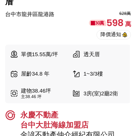
厝
628萬
台中市龍井區龍港路
598
30萬
萬
單價15.55萬/坪
透天厝
屋齡34.8 年
1~3/3樓
建物38.46坪
3房(室)2廳2衛
主38.46 坪
永慶不動產
台中大肚海線加盟店
金諺不動產仲介經紀有限公司