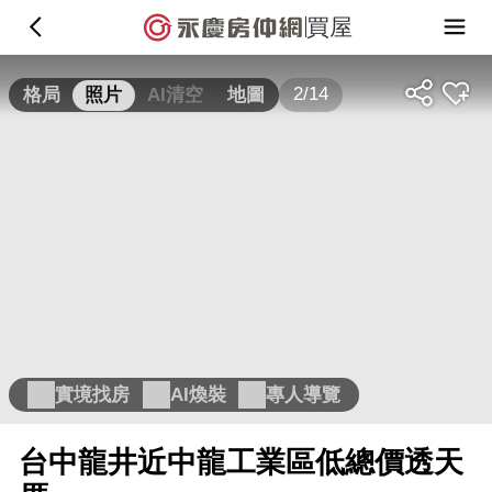
買屋
2/14
格局
照片
AI清空
地圖
實境找房
AI煥裝
專人導覽
台中龍井近中龍工業區低總價透天