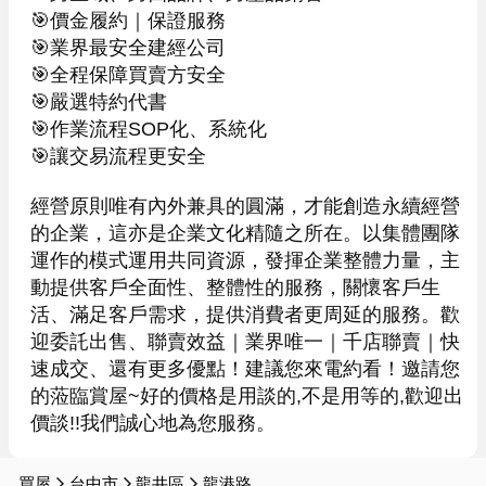
🎯價金履約｜保證服務

🎯業界最安全建經公司

🎯全程保障買賣方安全

🎯嚴選特約代書

🎯作業流程SOP化、系統化

🎯讓交易流程更安全

經營原則唯有內外兼具的圓滿，才能創造永續經營
的企業，這亦是企業文化精隨之所在。以集體團隊
運作的模式運用共同資源，發揮企業整體力量，主
動提供客戶全面性、整體性的服務，關懷客戶生
活、滿足客戶需求，提供消費者更周延的服務。歡
迎委託出售、聯賣效益｜業界唯一｜千店聯賣｜快
速成交、還有更多優點！建議您來電約看！邀請您
的蒞臨賞屋~好的價格是用談的,不是用等的,歡迎出
價談!!我們誠心地為您服務。
買屋
台中市
龍井區
龍港路