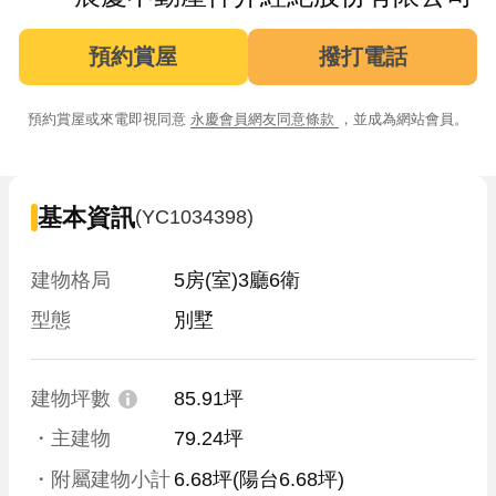
預約賞屋
撥打電話
預約賞屋或來電即視同意
永慶會員網友同意條款
，並成為網站會員。
基本資訊
(YC1034398)
建物格局
5房(室)3廳6衛
型態
別墅
建物坪數
85.91坪
・主建物
79.24坪
・附屬建物小計
6.68坪
(陽台6.68坪)