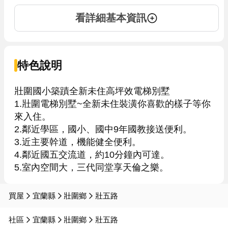
看詳細基本資訊
特色說明
壯圍國小築蹟全新未住高坪效電梯別墅

1.壯圍電梯別墅~全新未住裝潢你喜歡的樣子等你
來入住。

2.鄰近學區，國小、國中9年國教接送便利。

3.近主要幹道，機能健全便利。

4.鄰近國五交流道，約10分鐘內可達。

5.室內空間大，三代同堂享天倫之樂。
買屋
宜蘭縣
壯圍鄉
壯五路
社區
宜蘭縣
壯圍鄉
壯五路