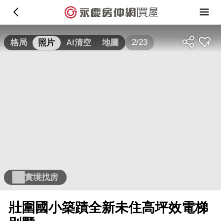
買屋
2/23
格局
照片
AI清空
地圖
實境找房
壯圍國小築蹟全新未住高坪效電梯