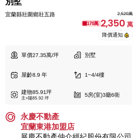
別墅
2,520萬
宜蘭縣壯圍鄉壯五路
2,350
170萬
萬
單價27.35萬/坪
別墅
屋齡8.9 年
1~4/4樓
建物85.91坪
5房(室)3廳6衛
主+陽85.92 坪
永慶不動產
宜蘭東港加盟店
展慶不動產仲介經紀股份有限公司