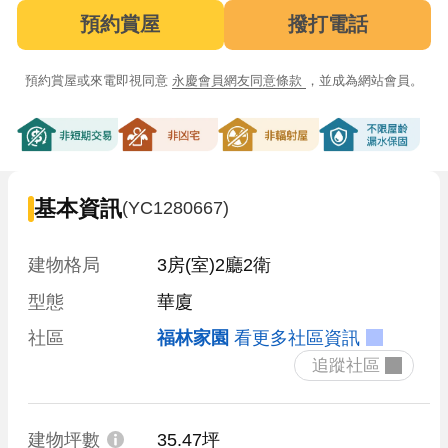
預約賞屋
撥打電話
預約賞屋或來電即視同意
永慶會員網友同意條款
，並成為網站會員。
非短期交易
非凶宅
非輻射屋
不限屋齡漏
基本資訊
(YC1280667)
建物格局
3房(室)2廳2衛
型態
華廈
社區
福林家園
看更多社區資訊
 追蹤社區 
建物坪數
35.47坪