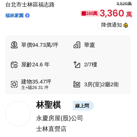
3,520萬
台北市士林區福志路
3,360
160萬
萬
福林家園
單價94.73萬/坪
華廈
屋齡24.6 年
2/7樓
建物35.47坪
3房(室)2廳2衛
主+陽26.31 坪
林聖棋
線上問
永慶房屋(股)公司
士林直營店