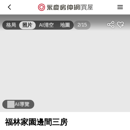
買屋
2/15
格局
照片
AI清空
地圖
AI導覽
福林家園邊間三房