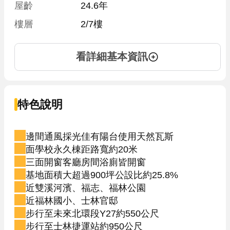
屋齡
24.6年
樓層
2/7樓
看詳細基本資訊
特色說明
邊間通風採光佳有陽台使用天然瓦斯
面學校永久棟距路寬約20米
三面開窗客廳房間浴廁皆開窗
基地面積大超過900坪公設比約25.8%
近雙溪河濱、福志、福林公園
近福林國小、士林官邸
步行至未來北環段Y27約550公尺
步行至士林捷運站約950公尺