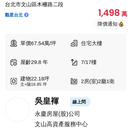
台北市文山區木柵路二段
1,498
萬
觀星台北
單價67.54萬/坪
住宅大樓
屋齡29.8 年
7/17樓
建物22.18坪
2房(室)2廳1衛
主+陽16.85 坪
吳皇褌
線上問
永慶房屋(股)公司
文山高資產服務中心