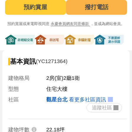
預約賞屋
撥打電話
預約賞屋或來電即視同意
永慶會員網友同意條款
，並成為網站會員。
非短期交易
非凶宅
非輻射屋
不限屋齡漏
基本資訊
(YC1271364)
建物格局
2房(室)2廳1衛
型態
住宅大樓
社區
觀星台北
看更多社區資訊
 追蹤社區 
建物坪數
22.18坪