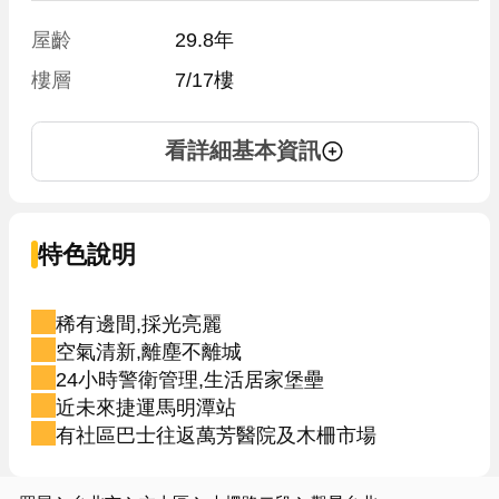
屋齡
29.8年
樓層
7/17樓
看詳細基本資訊
特色說明
稀有邊間,採光亮麗
空氣清新,離塵不離城
24小時警衛管理,生活居家堡壘
近未來捷運馬明潭站
有社區巴士往返萬芳醫院及木柵市場