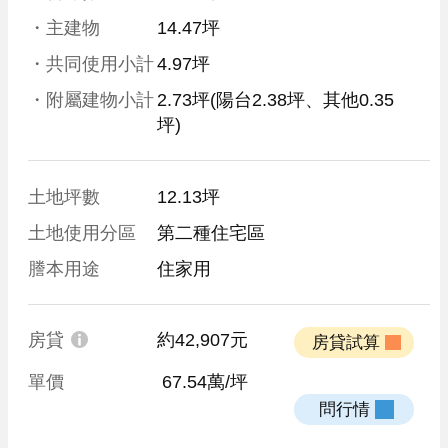
・主建物
14.47坪
・共同使用小計
4.97坪
・附屬建物小計
2.73坪
(陽台2.38坪、其他0.35
坪)
土地坪數
12.13坪
土地使用分區
第二種住宅區
謄本用途
住家用
房貸
約42,907元
 房貸試算 
單價
 67.54萬/坪
 問行情 