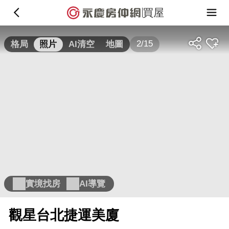
買屋
2/15
格局
照片
AI清空
地圖
實境找房
AI導覽
觀星台北捷運美廈