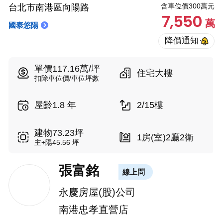
含車位價300萬元
台北市南港區向陽路
7,550
萬
國泰悠陽
單價117.16萬/坪
住宅大樓
扣除車位價/車位坪數
屋齡1.8 年
2/15樓
建物73.23坪
1房(室)2廳2衛
主+陽45.56 坪
張富銘
線上問
永慶房屋(股)公司
南港忠孝直營店