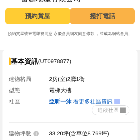
預約賞屋
撥打電話
預約賞屋或來電即視同意
永慶會員網友同意條款
，並成為網站會員。
基本資訊
(UT0978877)
建物格局
2房(室)2廳1衛
型態
電梯大樓
社區
亞昕一沐
看更多社區資訊
 追蹤社區 
建物坪數
33.20坪
(含車位8.769坪)