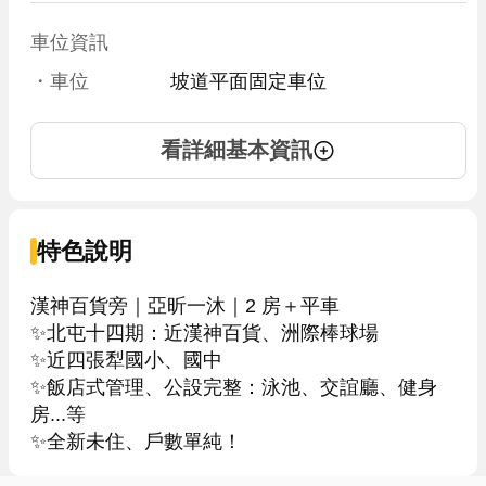
車位資訊
・車位
坡道平面固定車位
看詳細基本資訊
特色說明
漢神百貨旁｜亞昕一沐｜2 房＋平車

✨北屯十四期：近漢神百貨、洲際棒球場

✨近四張犁國小、國中

✨飯店式管理、公設完整：泳池、交誼廳、健身
房...等

✨全新未住、戶數單純！