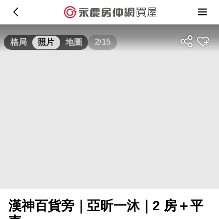
買屋
2/15
格局
照片
地圖
漢神百貨旁｜亞昕一沐｜2 房＋平