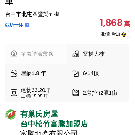
車
台中市北屯區豐樂五街
1,868
萬
亞昕一沐
單價請洽業務
電梯大樓
屋齡1.8 年
6/14樓
建物33.20坪
2房(室)2廳1衛
主+陽15.95 坪
有巢氏房屋
台中松竹富騰加盟店
富騰地產有限公司