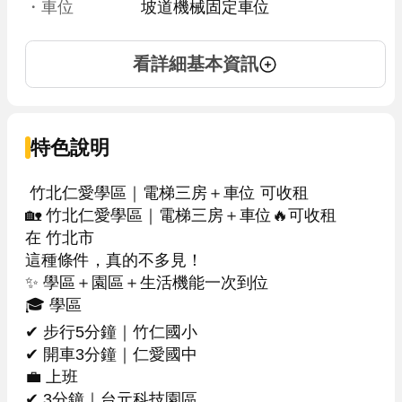
・車位
坡道機械固定車位
看詳細基本資訊
特色說明
 竹北仁愛學區｜電梯三房＋車位 可收租

🏡 竹北仁愛學區｜電梯三房＋車位🔥可收租

在 竹北市

這種條件，真的不多見！

✨ 學區＋園區＋生活機能一次到位

🎓 學區

✔ 步行5分鐘｜竹仁國小

✔ 開車3分鐘｜仁愛國中

💼 上班

✔ 3分鐘｜台元科技園區
