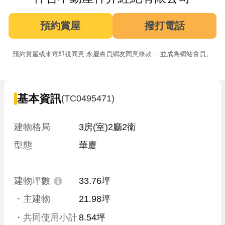
預約賞屋
撥打電話
預約賞屋或來電即視同意
永慶會員網友同意條款
，並成為網站會員。
基本資訊
(TC0495471)
建物格局
3房(室)2廳2衛
型態
華廈
建物坪數
33.76坪
・主建物
21.98坪
・共同使用小計
8.54坪