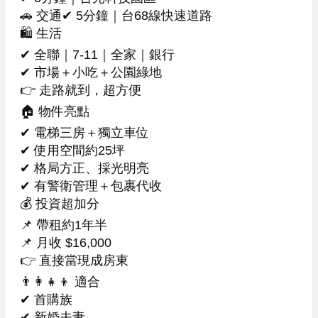
🚗 交通✔ 5分鐘｜台68線快速道路

🛍 生活

✔ 全聯｜7-11｜全家｜銀行

✔ 市場＋小吃＋公園綠地

👉 走路就到，超方便

🏠 物件亮點

✔ 電梯三房＋獨立車位

✔ 使用空間約25坪

✔ 格局方正、採光明亮

✔ 有警衛管理＋包裹代收

💰 投資超加分

📌 帶租約1年半

📌 月收 $16,000

👉 直接當現成房東

👨‍👩‍👧‍👦 適合

✔ 首購族

✔ 新婚夫妻
