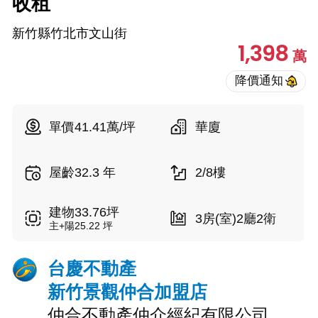
收租
新竹縣竹北市文山街
1,398
萬
單價41.41萬/坪
華廈
屋齡32.3 年
2/8樓
建物33.76坪
3房(室)2廳2衛
主+陽25.22 坪
台慶不動產
新竹景觀仲合加盟店
仲合不動產仲介經紀有限公司