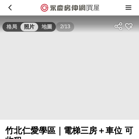
買屋
2/13
格局
照片
地圖
竹北仁愛學區｜電梯三房＋車位 可