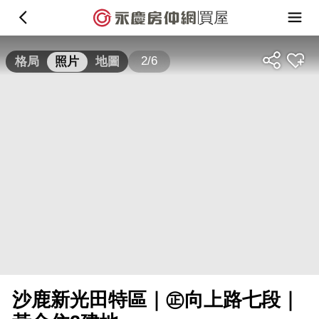
買屋
2/6
格局
照片
地圖
沙鹿新光田特區｜㊣向上路七段｜