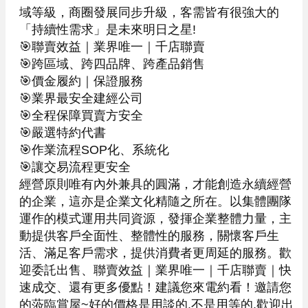
域等級，商圈發展同步升級，客需皆有很強大的
「持續性需求」是未來明日之星!

🎯聯賣效益｜業界唯一｜千店聯賣

🎯跨區域、跨四品牌、跨產品銷售

🎯價金履約｜保證服務

🎯業界最安全建經公司

🎯全程保障買賣方安全

🎯嚴選特約代書

🎯作業流程SOP化、系統化

🎯讓交易流程更安全

經營原則唯有內外兼具的圓滿，才能創造永續經營
的企業，這亦是企業文化精隨之所在。以集體團隊
運作的模式運用共同資源，發揮企業整體力量，主
動提供客戶全面性、整體性的服務，關懷客戶生
活、滿足客戶需求，提供消費者更周延的服務。歡
迎委託出售、聯賣效益｜業界唯一｜千店聯賣｜快
速成交、還有更多優點！建議您來電約看！邀請您
的蒞臨賞屋~好的價格是用談的,不是用等的,歡迎出