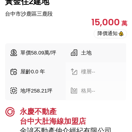
黃金住2建地
台中市沙鹿區三鹿段
15,000
萬
單價58.09萬/坪
土地
屋齡0.0 年
樓層--
地坪258.21坪
格局--
永慶不動產
台中大肚海線加盟店
金諺不動產仲介經紀有限公司