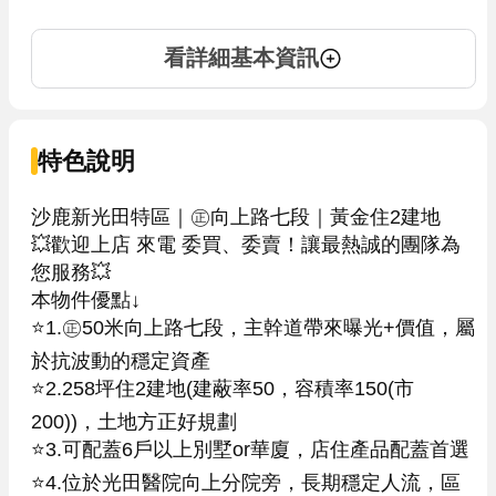
看詳細基本資訊
特色說明
沙鹿新光田特區｜㊣向上路七段｜黃金住2建地

💥歡迎上店 來電 委買、委賣！讓最熱誠的團隊為
您服務💥

本物件優點↓

⭐1.㊣50米向上路七段，主幹道帶來曝光+價值，屬
於抗波動的穩定資產

⭐2.258坪住2建地(建蔽率50，容積率150(市
200))，土地方正好規劃

⭐3.可配蓋6戶以上別墅or華廈，店住產品配蓋首選

⭐4.位於光田醫院向上分院旁，長期穩定人流，區