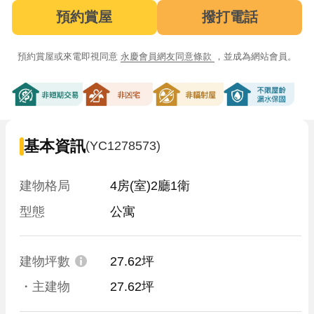
預約賞屋
撥打電話
預約賞屋或來電即視同意
永慶會員網友同意條款
，並成為網站會員。
非短期交易
非凶宅
非輻射屋
不限屋齡漏
基本資訊
(YC1278573)
建物格局
4房(室)2廳1衛
型態
公寓
建物坪數
27.62坪
・主建物
27.62坪