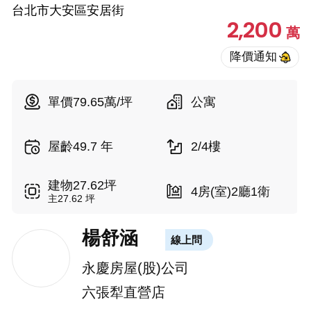
台北市大安區安居街
2,200
萬
單價79.65萬/坪
公寓
屋齡49.7 年
2/4樓
建物27.62坪
4房(室)2廳1衛
主27.62 坪
楊舒涵
線上問
永慶房屋(股)公司
六張犁直營店