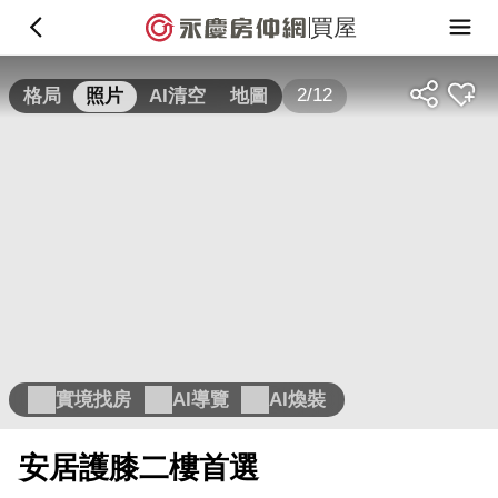
買屋
2/12
格局
照片
AI清空
地圖
實境找房
AI導覽
AI煥裝
安居護膝二樓首選