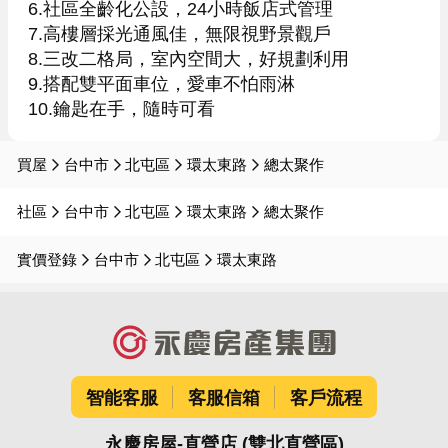
6.社區全齡化公設，24小時飯店式管理

7.高樓層採光通風佳，無限視野景觀戶

8.三改二格局，室內空間大，好規劃利用

9.搭配雙平面車位，愛車不怕雨淋

10.鑰匙在手，隨時可看
買屋
台中市
北屯區
環太東路
總太聚作
社區
台中市
北屯區
環太東路
總太聚作
實價登錄
台中市
北屯區
環太東路
智能客服
客服信箱
客戶流程
永慶房屋-直營店 (雙北直營區)