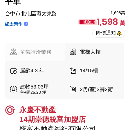
平車
1,698萬
台中市北屯區環太東路
1,598
100萬
萬
總太聚作
單價請洽業務
電梯大樓
屋齡4.3 年
14/15樓
建物53.03坪
2房(室)2廳2衛
主+陽25.23 坪
永慶不動產
14期崇德統富加盟店
統富不動產經紀有限公司