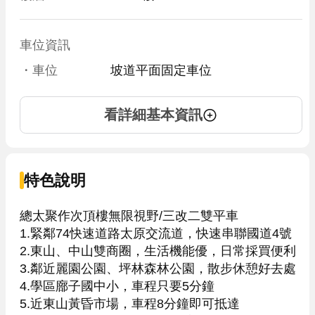
車位資訊
・車位
坡道平面固定車位
看詳細基本資訊
特色說明
總太聚作次頂樓無限視野/三改二雙平車

1.緊鄰74快速道路太原交流道，快速串聯國道4號

2.東山、中山雙商圈，生活機能優，日常採買便利

3.鄰近麗園公園、坪林森林公園，散步休憩好去處

4.學區廍子國中小，車程只要5分鐘

5.近東山黃昏市場，車程8分鐘即可抵達
