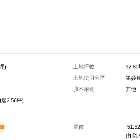
坪)
土地坪數
32.8
土地使用分區
第參
謄本用途
其他
遮2.56坪)
單價
 51.
(扣除