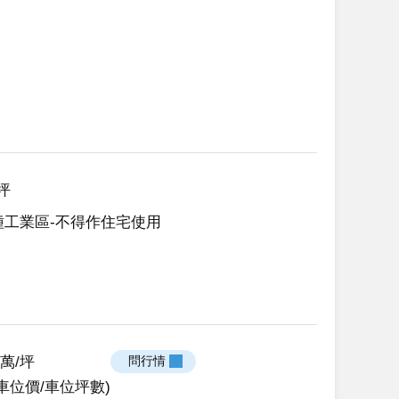
0坪
種工業區-不得作住宅使用
52萬/坪
 問行情 
車位價/車位坪數)