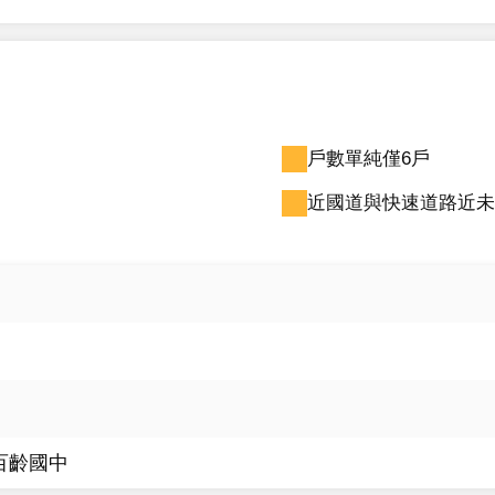
戶數單純僅6戶
近國道與快速道路近未
百齡國中