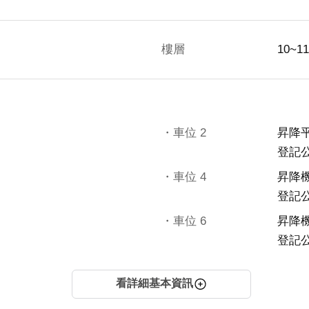
樓層
10~1
・車位
2
昇降
登記
・車位
4
昇降
登記
・車位
6
昇降
登記
看詳細基本資訊