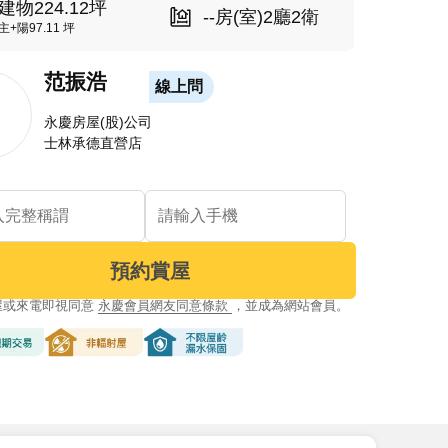
建物224.12坪
--房(室)2廳2衛
主+陽97.11 坪
范振浩
線上問
永慶房屋(股)公司
士林承德直營店
預約賞屋
屋或來電即視同意
永慶會員網友同意條款
，並成為網站會員。
交易
非輻射屋
不限屋齡漏水保固