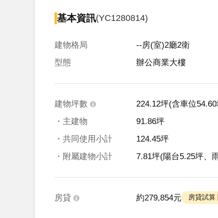
基本資訊
(YC1280814)
建物格局
--房(室)2廳2衛
型態
辦公商業大樓
建物坪數
224.12坪
(含車位54.60
・主建物
91.86坪
・共同使用小計
124.45坪
・附屬建物小計
7.81坪
(陽台5.25坪、雨
房貸
約279,854元
 房貸試算 