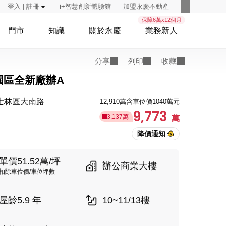
登入 | 註冊
i+智慧創新體驗館
加盟永慶不動產
保障6萬x12個月
門市
知識
關於永慶
業務新人
分享
列印
收藏
園區全新廠辦A
士林區大南路
12,910萬
含車位價1040萬元
9,773
3,137萬
萬
單價51.52萬/坪
辦公商業大樓
扣除車位價/車位坪數
屋齡5.9 年
10~11/13樓