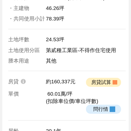
・主建物
46.26坪
・共同使用小計
78.39坪
土地坪數
24.53坪
土地使用分區
第貳種工業區-不得作住宅使用
謄本用途
其他
房貸
約160,337元
 房貸試算 
單價
 60.01萬/坪
(扣除車位價/車位坪數)
 問行情 
屋齡
20.1年