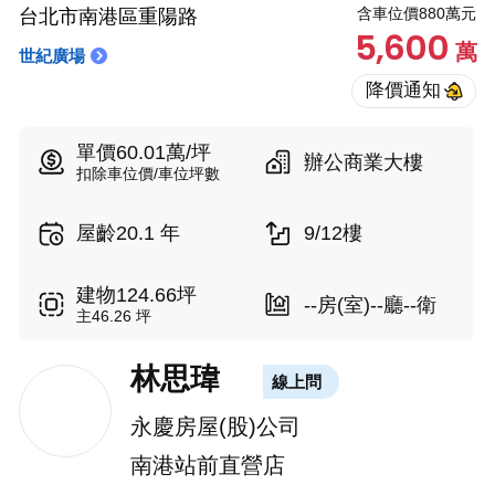
含車位價880萬元
台北市南港區重陽路
5,600
萬
世紀廣場
單價60.01萬/坪
辦公商業大樓
扣除車位價/車位坪數
屋齡20.1 年
9/12樓
建物124.66坪
--房(室)--廳--衛
主46.26 坪
林思瑋
線上問
永慶房屋(股)公司
南港站前直營店