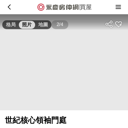
買屋
2/4
格局
照片
地圖
世紀核心領袖門庭