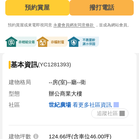
預約賞屋
撥打電話
預約賞屋或來電即視同意
永慶會員網友同意條款
，並成為網站會員。
非短期交易
非輻射屋
不限屋齡漏水保固
基本資訊
(YC1281393)
建物格局
--房(室)--廳--衛
型態
辦公商業大樓
社區
世紀廣場
看更多社區資訊
 追蹤社區 
建物坪數
124.66坪
(含車位46.00坪)