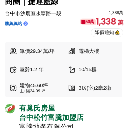
商圈｜捷運藍線
1,388萬
台中市沙鹿區永寧路一段
1,338
50萬
萬
勝興興站
單價29.34萬/坪
電梯大樓
屋齡1.2 年
10/15樓
建物45.60坪
3房(室)2廳2衛
主+陽24.09 坪
有巢氏房屋
台中松竹富騰加盟店
富騰地產有限公司