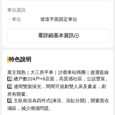
車位資訊
・車位
坡道平面固定車位
看詳細基本資訊
特色說明
屋主我熟｜大三房平車｜沙鹿車站商圈｜捷運藍線

1️⃣ 總戶數224戶+6店面，高質感社區，公設豐富。

2️⃣ 邊間雙面採光，間間可規劃雙人床及書桌，廚
房有開窗。

3️⃣ 主臥衛浴為四件式(淋浴、浴缸分開)，開窗面在
濕區，減少潮濕問題。
