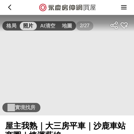
買屋
2/27
格局
照片
AI清空
地圖
實境找房
屋主我熟｜大三房平車｜沙鹿車站