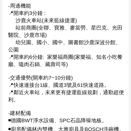
-周邊機能

📍開車約3分鐘 :  

     沙鹿火車站(未來藍線捷運)

     站前商圈(全聯、寶雅、麥當勞、星巴克、光田
醫院、沙鹿市場)

     幼兒園、國小、國中、圖書館沙鹿深波分館、
公園

📍開車約6分鐘:  家樂福商圈(家樂福、知名小吃餐
廳、嗑肉石鍋、藏壽司等)

-交通優勢(開車約7~10分鐘)

📍快速連接台1線、國道3號及61快速道路。

📍鄰近火車站，未來更有捷運藍線規劃，通勤超便
利。

-建材配備

◾德國BWT淨水設備、SPC石晶降噪地板。

◾廚房配備林內雙機、大雅廚具及BOSCH洗碗機。
