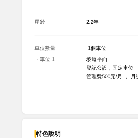
屋齡
2.2年
車位數量
 1個車位 
・車位
1
坡道平面
登記公設，固定車位
管理費500元/月
 ， 
月
特色說明