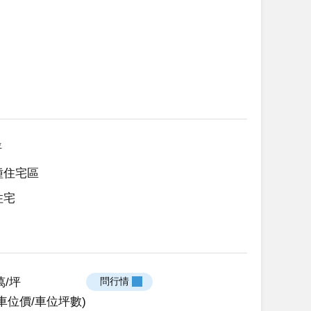
坪
種住宅區
住宅
1萬/坪
 問行情 
車位價/車位坪數)