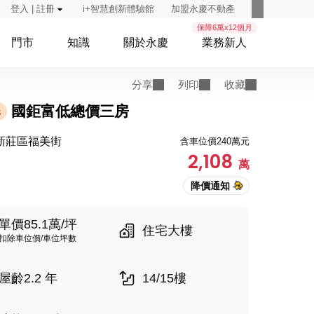
登入 | 註冊
i+智慧創新體驗館
加盟永慶不動產
保障6萬x12個月
門市
知識
關於永慶
業務新人
分享
列印
收藏
國鉅富低總價三房
託
新莊區福美街
含車位價240萬元
2,108
萬
單價85.1萬/坪
住宅大樓
扣除車位價/車位坪數
屋齡2.2 年
14/15樓