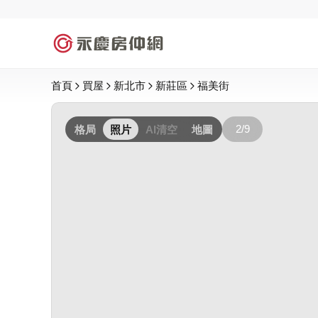
首頁
買屋
新北市
新莊區
福美街
2/9
格局
照片
AI清空
地圖