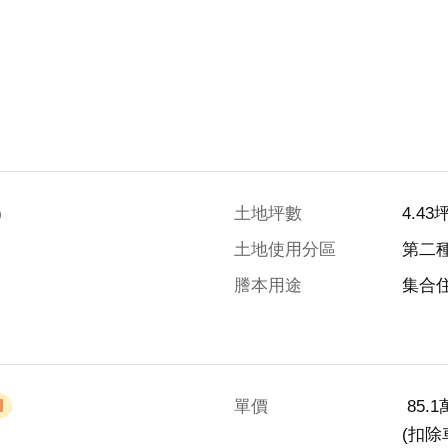
)
土地坪數
4.43
土地使用分區
第二
謄本用途
集合
單價
 85.
(扣除