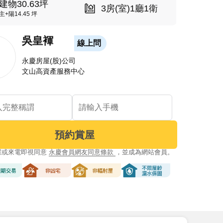
建物30.63坪
3房(室)1廳1衛
主+陽14.45 坪
吳皇褌
線上問
永慶房屋(股)公司
文山高資產服務中心
預約賞屋
屋或來電即視同意
永慶會員網友同意條款
，並成為網站會員。
交易
非凶宅
非輻射屋
不限屋齡漏水保固