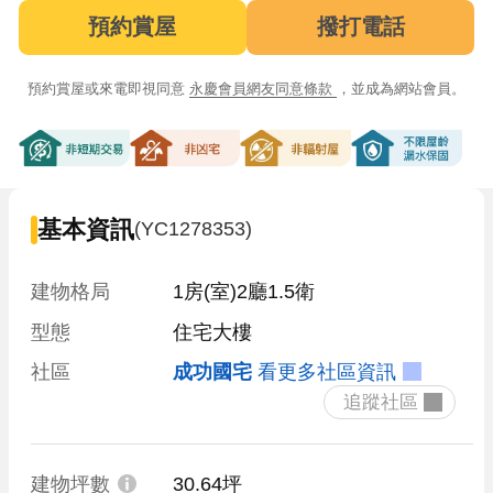
預約賞屋
撥打電話
預約賞屋或來電即視同意
永慶會員網友同意條款
，並成為網站會員。
非短期交易
非凶宅
非輻射屋
不限屋齡漏
基本資訊
(YC1278353)
建物格局
1房(室)2廳1.5衛
型態
住宅大樓
社區
成功國宅
看更多社區資訊
 追蹤社區 
建物坪數
30.64坪