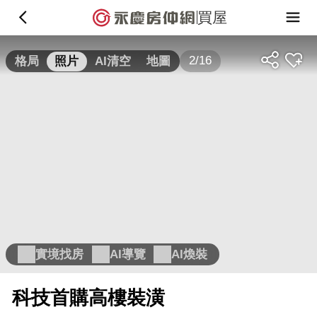
買屋
2/16
格局
照片
AI清空
地圖
實境找房
AI導覽
AI煥裝
科技首購高樓裝潢