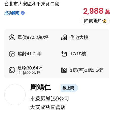
台北市大安區和平東路二段
2,988
萬
成功國宅
單價97.52萬/坪
住宅大樓
屋齡41.2 年
17/19樓
建物30.64坪
1房(室)2廳1.5衛
主+陽22.26 坪
周鴻仁
線上問
永慶房屋(股)公司
大安成功直營店