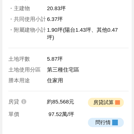
・主建物
20.83坪
・共同使用小計
6.37坪
・附屬建物小計
1.90坪
(陽台1.43坪、其他0.47
坪)
土地坪數
5.87坪
土地使用分區
第三種住宅區
謄本用途
住家用
房貸
約85,568元
 房貸試算 
單價
 97.52萬/坪
 問行情 