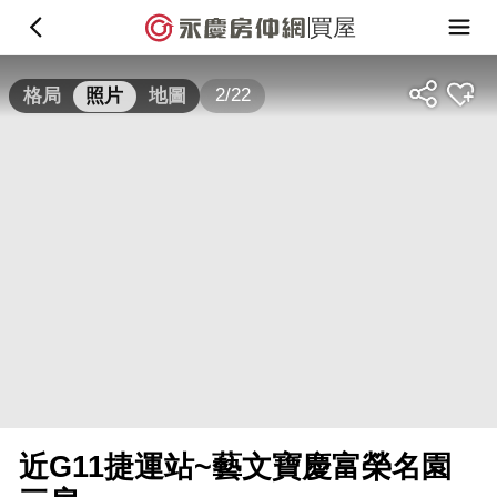
買屋
2/22
格局
照片
地圖
近G11捷運站~藝文寶慶富榮名園