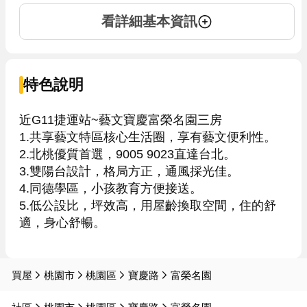
看詳細基本資訊
特色說明
近G11捷運站~藝文寶慶富榮名園三房

1.共享藝文特區核心生活圈，享有藝文便利性。

2.北桃優質首選，9005 9023直達台北。

3.雙陽台設計，格局方正，通風採光佳。

4.同德學區，小孩教育方便接送。

5.低公設比，坪效高，用屋齡換取空間，住的舒
適，身心舒暢。

買屋
桃園市
桃園區
寶慶路
富榮名園