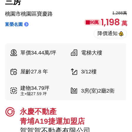
三房
1,288萬
桃園市桃園區寶慶路
1,198
90萬
萬
富榮名園
單價34.44萬/坪
電梯大樓
屋齡27.8 年
3/12樓
建物34.79坪
3房(室)2廳2衛
主+陽27.59 坪
永慶不動產
青埔A19捷運加盟店
賀賀賀不動產有限公司