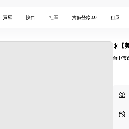
買屋
快售
社區
實價登錄3.0
租屋
☀️【
台中市