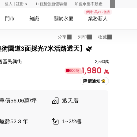
登入 | 註冊
i+智慧創新體驗館
加盟永慶不動產
保障6萬x12個月
門市
知識
關於永慶
業務新人
分享
列印
收藏
美術園道3面採光7米活路透天】🌿
西區民興街
2,580萬
1,980
600萬
萬
單價56.06萬/坪
透天厝
屋齡52.3 年
1~2/2樓