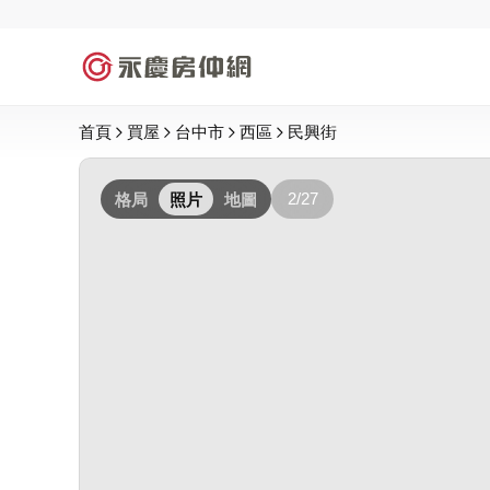
首頁
買屋
台中市
西區
民興街
2/27
格局
照片
地圖