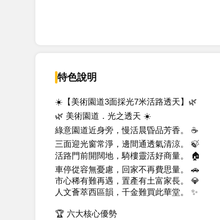
特色說明
☀️【美術園道3面採光7米活路透天】🌿

🌿 美術園道．光之透天 ☀️

綠意園道近身旁，慢活晨昏品芳香。 ☕

三面迎光窗常淨，邊間通透氣清涼。 🍃

活路門前開闊地，騎樓靈活好商量。 🏠

車停從容無憂慮，回家不再費思量。 🚗

市心稀有難再遇，置產有土富家長。 💎

人文薈萃西區韻，千金難買此華堂。 ✨

🏆 六大核心優勢
