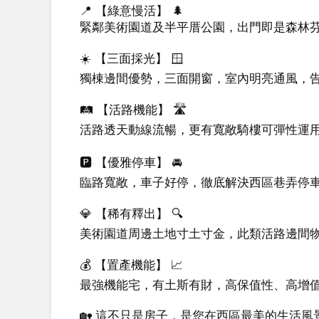
📍 【綠意慢活】 🌲

緊鄰美術園道及半平厝公園，出門即是森林芬
☀️ 【三面採光】 🪟

獨棟邊間優勢，三面開窗，室內明亮通風，告
🛤️ 【活路機能】 🛣️

活路透天動線流暢，更有寬敞騎樓可彈性運用
🅿️ 【優雅停車】 🚘

臨路寬敞，車子好停，徹底解決西區巷弄停車
💎 【稀有釋出】 🔍

美術園道周邊土地寸土寸金，此類活路邊間物
💰 【置產機能】 📈

最強機能宅，有土斯有財，高保值性、高增值
🏡 這不只是房子，是您在西區最美的生活風景