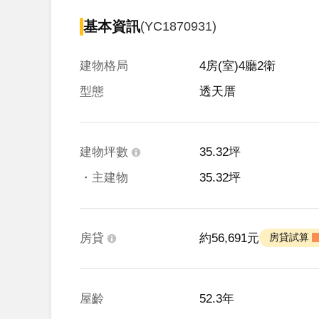
基本資訊
(YC1870931)
建物格局
4房(室)4廳2衛
型態
透天厝
建物坪數
35.32坪
・主建物
35.32坪
房貸
約56,691元
 房貸試算 
屋齡
52.3年