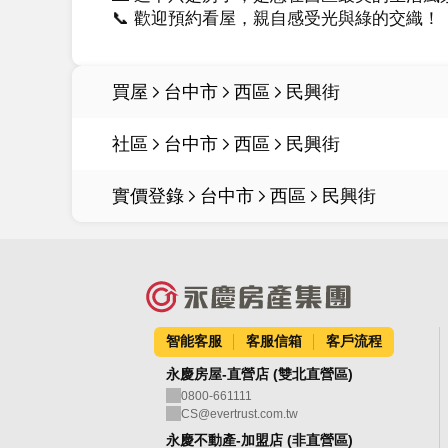
📞 歡迎預約看屋，親自感受光與綠的交織！
買屋
台中市
西區
民興街
社區
台中市
西區
民興街
實價登錄
台中市
西區
民興街
智能客服
客服信箱
客戶流程
永慶房屋-直營店 (雙北直營區)
0800-661111
CS@evertrust.com.tw
永慶不動產-加盟店 (非直營區)