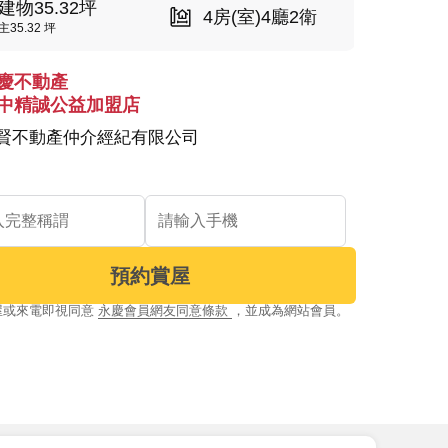
建物35.32坪
4房(室)4廳2衛
主35.32 坪
慶不動產
中精誠公益加盟店
賢不動產仲介經紀有限公司
預約賞屋
屋或來電即視同意
永慶會員網友同意條款
，並成為網站會員。