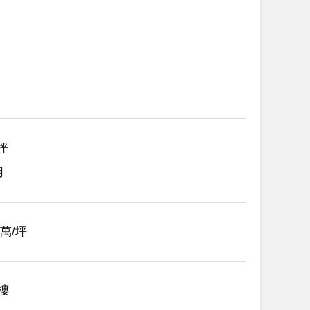
0坪
用
06萬/坪
2樓