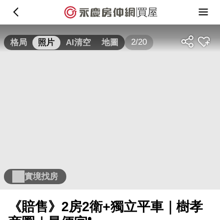
買屋
2/20
格局
照片
AI清空
地圖
實境找房
《賠售》2房2衛+獨立平車｜樹孝