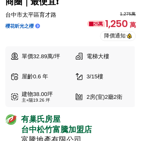
商圈｜最便宜❗
1,275萬
台中市太平區育才路
1,250
25萬
萬
櫻花昕光之櫻
單價32.89萬/坪
電梯大樓
屋齡0.6 年
3/15樓
建物38.00坪
2房(室)2廳2衛
主+陽19.26 坪
有巢氏房屋
台中松竹富騰加盟店
富騰地產有限公司