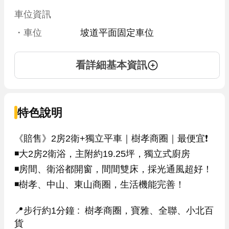
車位資訊
・車位
坡道平面固定車位
看詳細基本資訊
特色說明
《賠售》2房2衛+獨立平車｜樹孝商圈｜最便宜❗

◾大2房2衛浴，主附約19.25坪，獨立式廚房

◾房間、衛浴都開窗，間間雙床，採光通風超好！

◾樹孝、中山、東山商圈，生活機能完善！

📍步行約1分鐘 :  樹孝商圈，寶雅、全聯、小北百
貨
